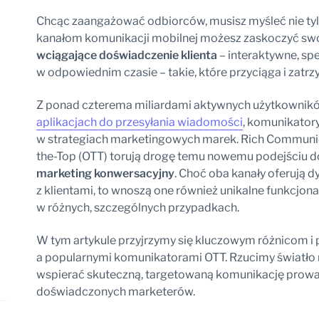
Chcąc zaangażować odbiorców, musisz myśleć nie tyl
kanałom komunikacji mobilnej możesz zaskoczyć swo
wciągające doświadczenie klienta
– interaktywne, sp
w odpowiednim czasie – takie, które przyciąga i zatr
Z ponad czterema miliardami aktywnych użytkownik
aplikacjach do przesyłania wiadomości
, komunikatory
w strategiach marketingowych marek. Rich Communica
the-Top (OTT) torują drogę temu nowemu podejściu 
marketing konwersacyjny
. Choć oba kanały oferują 
z klientami, to wnoszą one również unikalne funkcjona
w różnych, szczególnych przypadkach.
W tym artykule przyjrzymy się kluczowym różnicom i
a popularnymi komunikatorami OTT. Rzucimy światło n
wspierać skuteczną, targetowaną komunikację prow
doświadczonych marketerów.