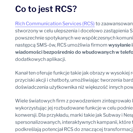
Co to jest RCS?
Rich Communication Services (RCS)
to zaawansowany
stworzony w celu ulepszenia i docelowo zastąpienia 
powszechnie spotykanych we współczesnych komunik
następcą SMS-ów, RCS umożliwia firmom
wysyłanie 
wiadomości bezpośrednio do wbudowanych w telefo
dodatkowych aplikacji.
Kanał ten oferuje funkcje takie jak obrazy w wysokiej 
przyciski akcji i chatboty, umożliwiając tworzenia ba
doświadczenia użytkownika niż większość innych po
Wiele światowych firm z powodzeniem zintegrowało 
wykorzystując jej rozbudowane funkcje w celu podnie
konwersji. Dla przykładu, marki takie jak Subway i N
spersonalizowanych, interaktywnych kampanii, które tr
podkreślają potencjał RCS do znaczącej transformacj