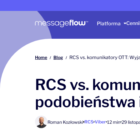
Główna nawigacja
Cenni
Platforma
Home
Blog
RCS vs. komunikatory OTT: Wyj
/
/
RCS vs. komun
podobieństwa i
RCS
Viber
Roman Kozłowski
12 min
29 listo