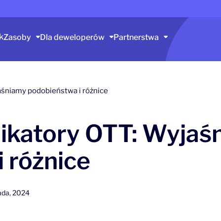
k
Zasoby
Dla deweloperów
Partnerstwa
aśniamy podobieństwa i różnice
ikatory OTT: Wyjaś
 różnice
pada, 2024