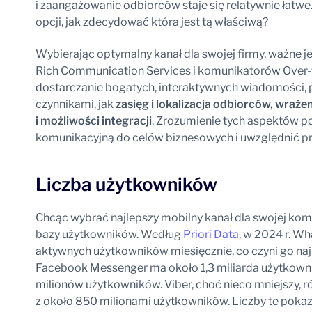
i zaangażowanie odbiorców staje się relatywnie łatw
opcji, jak zdecydować która jest tą właściwą?
Wybierając optymalny kanał dla swojej firmy, ważne 
Rich Communication Services i komunikatorów Over-t
dostarczanie bogatych, interaktywnych wiadomości, p
czynnikami, jak
zasięg i lokalizacja odbiorców, wraż
i możliwości integracji
. Zrozumienie tych aspektów p
komunikacyjną do celów biznesowych i uwzględnić pr
Liczba użytkowników
Chcąc wybrać najlepszy mobilny kanał dla swojej komu
bazy użytkowników. Według
Priori Data
, w 2024 r. Wh
aktywnych użytkowników miesięcznie, co czyni go na
Facebook Messenger ma około 1,3 miliarda użytkown
milionów użytkowników. Viber, choć nieco mniejszy, r
z około 850 milionami użytkowników. Liczby te poka