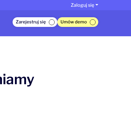
Zaloguj się
Zarejestruj się
Umów demo
niamy