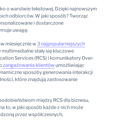
ko o warstwie tekstowej. Dzięki najnowszym
ich odbiorców. W jaki sposób? Tworząc
ersonalizowane i dostarczone
zymuje uwagę.
ów miesięcznie w
3 najpopularniejszych
 multimedialne stały się kluczowe
tion Services (RCS) i komunikatory Over-
do
zangażowania klientów
umożliwiając
dynamiczne sposoby generowania interakcji
lności, które znajdują zastosowanie
 podobieństwom między RCS dla biznesu,
a to, w jaki sposób każde z nich może
adzoną przez współczesnych,