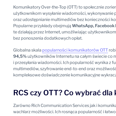
Komunikatory Over-the-Top (OTT) to społecznie zorie
użytkownikom wysyłanie wiadomości, wykonywanie p
oraz udostępnianie multimediów bez konieczności kor
Popularne przykłady obejmują
WhatsApp, Facebook M
te działają przez Internet, umożliwiając użytkownik
bez ponoszenia dodatkowych opłat.
Globalna skala
popularności komunikatorów OTT
robi
94,5%
użytkowników Internetu na całym świecie co mi
i przesyłania wiadomości. Ich popularność wynika z fu
multimediów, szyfrowanie end-to-end oraz możliwość i
kompleksowe doświadczenie komunikacyjne wykracz
RCS czy OTT? Co wybrać dla 
Zarówno Rich Communication Services jak i komunika
wachlarz możliwości. Ich rosnąca popularność i łatwo