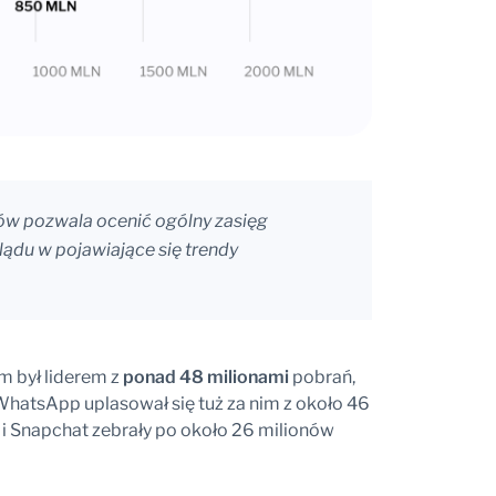
ów pozwala ocenić ogólny zasięg
ądu w pojawiające się trendy
am był liderem z
ponad 48 milionami
pobrań,
hatsApp uplasował się tuż za nim z około 46
 Snapchat zebrały po około 26 milionów