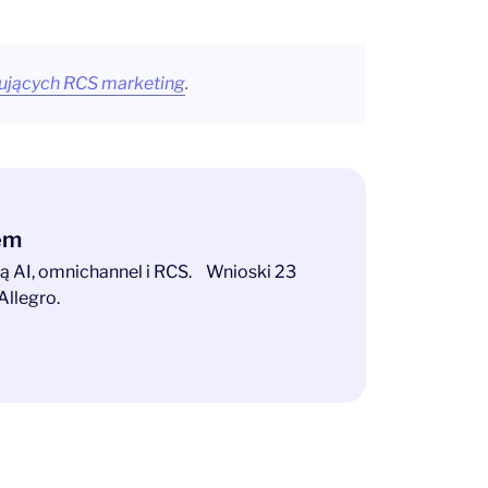
ujących RCS marketing
.
tem
ają AI, omnichannel i RCS. Wnioski 23
Allegro.