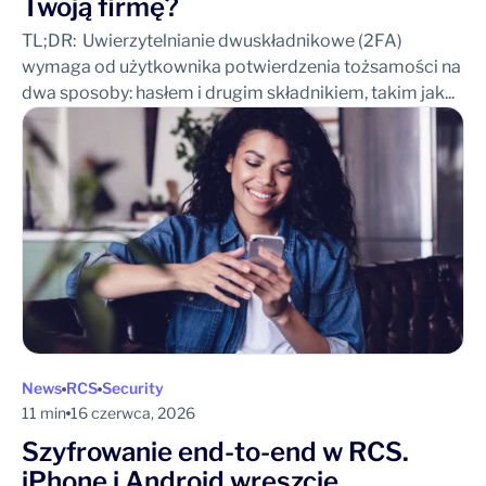
Twoją firmę?
TL;DR: Uwierzytelnianie dwuskładnikowe (2FA)
wymaga od użytkownika potwierdzenia tożsamości na
dwa sposoby: hasłem i drugim składnikiem, takim jak...
News
RCS
Security
11 min
16 czerwca, 2026
Szyfrowanie end-to-end w RCS.
iPhone i Android wreszcie