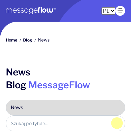
Główna nawigacja
Ot
Home
Blog
News
/
/
News
Blog
MessageFlow
Klikn