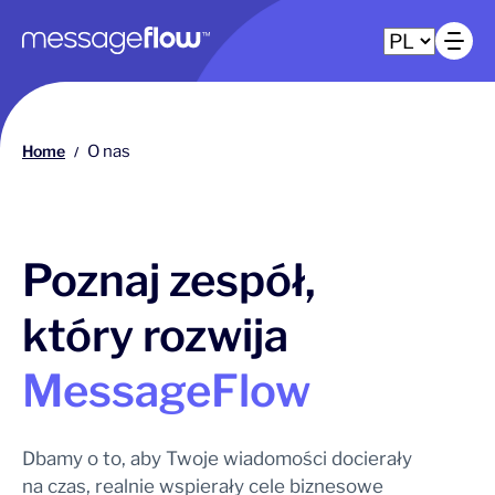
Główna nawigacja
Ot
Home
O nas
/
Poznaj zespół,
który rozwija
MessageFlow
Dbamy o to, aby Twoje wiadomości docierały
na czas, realnie wspierały cele biznesowe