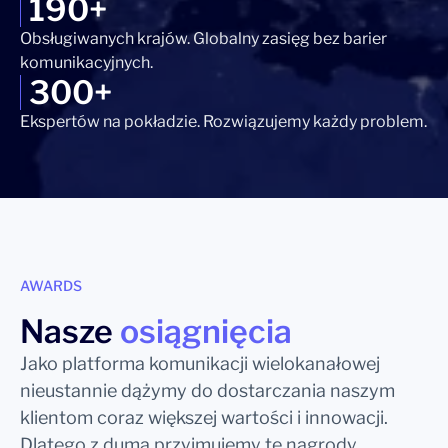
190+
Obsługiwanych krajów. Globalny zasięg bez barier
komunikacyjnych.
300+
Ekspertów na pokładzie. Rozwiązujemy każdy problem.
AWARDS
Nasze
osiągnięcia
Jako platforma komunikacji wielokanałowej
nieustannie dążymy do dostarczania naszym
klientom coraz większej wartości i innowacji.
Dlatego z dumą przyjmujemy te nagrody