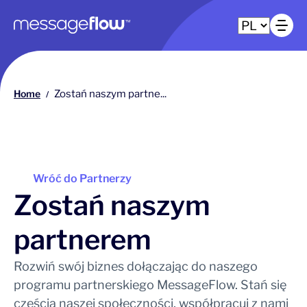
Główna nawigacja
Ot
Home
Zostań naszym partne...
/
Wróć do Partnerzy
Zostań naszym
partnerem
Rozwiń swój biznes dołączając do naszego
programu partnerskiego MessageFlow. Stań się
częścią naszej społeczności, współpracuj z nami