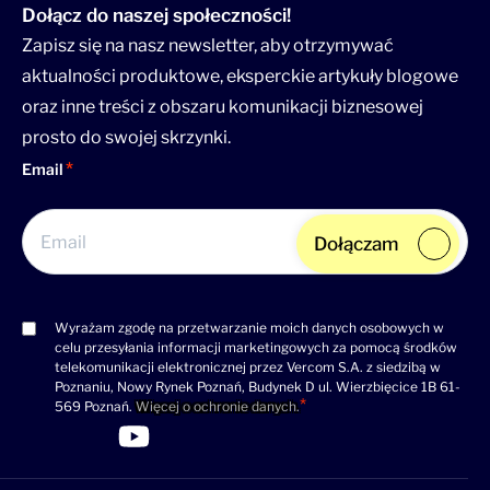
Dołącz do naszej społeczności!
Zapisz się na nasz newsletter, aby otrzymywać
aktualności produktowe, eksperckie artykuły blogowe
oraz inne treści z obszaru komunikacji biznesowej
prosto do swojej skrzynki.
Email
Dołączam
Wyrażam zgodę na przetwarzanie moich danych osobowych w
Consent
celu przesyłania informacji marketingowych za pomocą środków
(wymagane)
telekomunikacji elektronicznej przez Vercom S.A. z siedzibą w
Poznaniu, Nowy Rynek Poznań, Budynek D ul. Wierzbięcice 1B 61-
569 Poznań.
Więcej o ochronie danych.
>Link do profilu LinkedIn
>Link do profilu Facebook
>Link do profilu YouTube
>Link do profilu YouTube