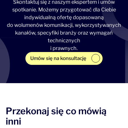
Skontaktuj się z naszym ekspertem i umów
                "value": 3008
            }
spotkanie. Możemy przygotować dla Ciebie
        },
indywidualną ofertę dopasowaną
        "footer": "<div><strong>crazy footer</stro
ng></div>"
do wolumenów komunikacji, wykorzystywanych
    },
kanałów, specyfiki branży oraz wymagań
    "to": [
        {
technicznych
            "email": "
test@domena.pl
",
i prawnych.
            "name": "Test sender",
            "messageId": "
test0001@domena.pl
",
Umów się na konsultację
            "vars": {
                "hasNewsletter": True,
                "products": {
                    "1": {
                        "name": "skirt",
                        "id": 1,
                        "color": "green"
                    },
                    "2": {
                        "name": "hoodie",
Przekonaj się co mówią
                        "id": 6,
                        "color": "red",
inni
                        "options": ["pocket", "pri
nt", "glitter"]