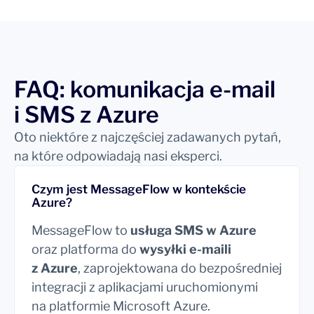
}
response = requests.post(url, json=payload, header
s=headers)
print(response.json())                    
FAQ: komunikacja e-mail
i SMS z Azure
Oto niektóre z najczęściej zadawanych pytań,
na które odpowiadają nasi eksperci.
Czym jest MessageFlow w kontekście
Azure?
MessageFlow to
usługa SMS w Azure
oraz platforma do
wysyłki e-maili
z Azure
, zaprojektowana do bezpośredniej
integracji z aplikacjami uruchomionymi
na platformie Microsoft Azure.