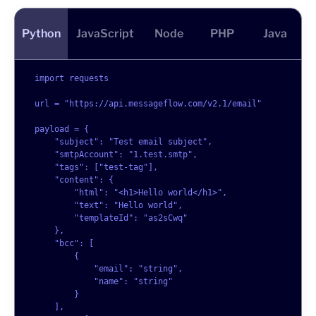
Python
JavaScript
Node
PHP
Java
import requests
url = "https://api.messageflow.com/v2.1/email"
payload = {
    "subject": "Test email subject",
    "smtpAccount": "1.test.smtp",
    "tags": ["test-tag"],
    "content": {
        "html": "<h1>Hello world</h1>",
        "text": "Hello world",
        "templateId": "as2sCwq"
    },
    "bcc": [
        {
            "email": "string",
            "name": "string"
        }
    ],