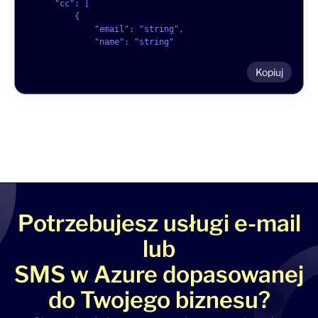
    "cc": [
        {
            "email": "string",
            "name": "string"
        }
    ],
Kopiuj
    "from": {
        "email": "string",
        "name": "string"
    },
    "replyTo": {
        "email": "string",
        "name": "string"
    },
    "headers": { "X-TEST-HEADER": "val" },
    "globalVars": {
        "sex": "unknown",
Potrzebujesz usługi e-mail
        "hasNewsletter": False,
        "promos": {
lub
            "1": {
                "name": "test40",
SMS w Azure dopasowanej
                "value": 300
            },
do Twojego biznesu?
            "2": {
                "name": "test800",