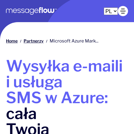
Główna nawigacja
Ot
Home
Partnerzy
Microsoft Azure Mark...
/
/
Wysyłka e-maili
i usługa
SMS w Azure:
cała
Twoja