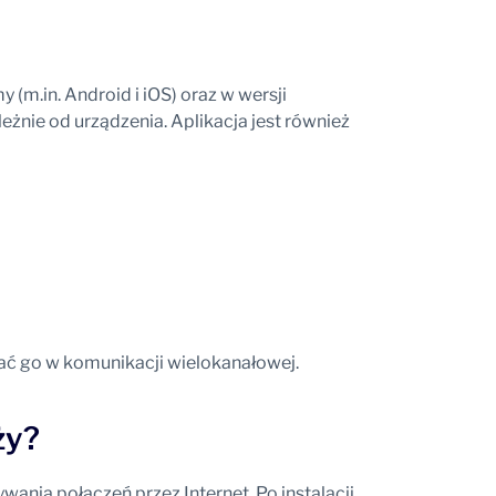
 (m.in. Android i iOS) oraz w wersji
żnie od urządzenia. Aplikacja jest również
tać go w komunikacji wielokanałowej.
ży?
wania połączeń przez Internet. Po instalacji