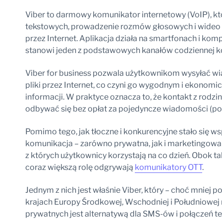
Viber to darmowy komunikator internetowy (VoIP), k
tekstowych, prowadzenie rozmów głosowych i wideo
przez Internet. Aplikacja działa na smartfonach i ko
stanowi jeden z podstawowych kanałów codziennej k
Viber for business pozwala użytkownikom wysyłać wia
pliki przez Internet, co czyni go wygodnym i ekono
informacji. W praktyce oznacza to, że kontakt z rod
odbywać się bez opłat za pojedyncze wiadomości (poz
Pomimo tego, jak tłoczne i konkurencyjne stało się 
komunikacja – zarówno prywatna, jak i marketingowa –
z których użytkownicy korzystają na co dzień. Obok t
coraz większą rolę odgrywają
komunikatory OTT
.
Jednym z nich jest właśnie Viber, który – choć mniej 
krajach Europy Środkowej, Wschodniej i Południowej 
prywatnych jest alternatywą dla SMS-ów i połączeń te