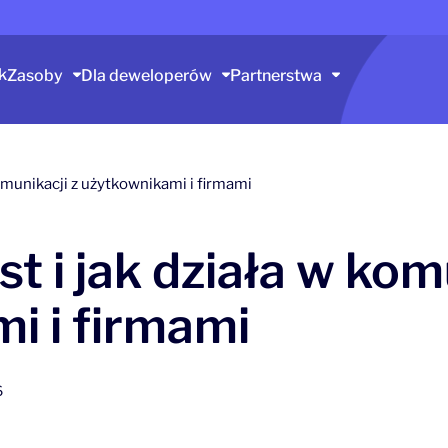
k
Zasoby
Dla deweloperów
Partnerstwa
 komunikacji z użytkownikami i firmami
est i jak działa w kom
i i firmami
6