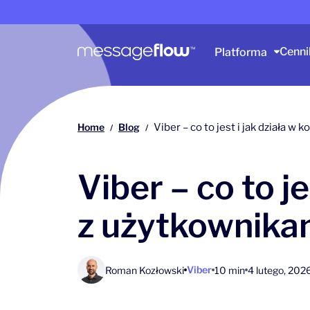
Główna nawigacja
Cenni
Platforma
Home
Blog
Viber – co to jest i jak działa w
/
/
Viber – co to j
z użytkownikam
Viber
Roman Kozłowski
10 min
4 lutego, 202