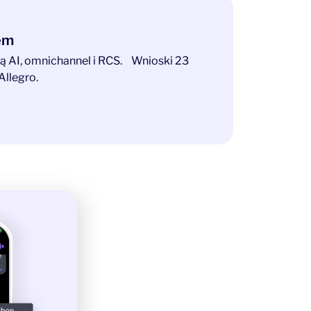
tem
ają AI, omnichannel i RCS. Wnioski 23
Allegro.