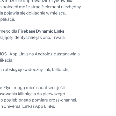
 RCS może nie doprowadzić użytkownika
am poleceń może stracić element niezbędny
a pojawia się dokładnie w miejscu,
likacji.
wnego dla
Firebase Dynamic Links
ającej identycznie jak ono. Trwała
 iOS i App Links na Androidzie ustanawiają
ikacją.
 obsługuje widoczny link, fallbacki,
psFlyer mogą mieć nadal sens jeśli
asowania kliknięcia do pierwszego
lbo pogłębionego pomiaru cross-channel.
Universal Links i App Links.