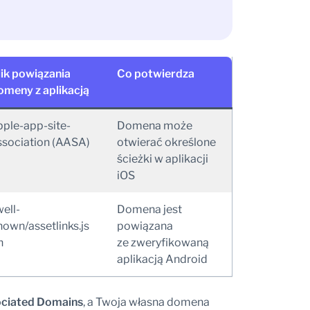
lik powiązania
Co potwierdza
omeny z aplikacją
pple-app-site-
Domena może
ssociation (AASA)
otwierać określone
ścieżki w aplikacji
iOS
well-
Domena jest
nown/assetlinks.js
powiązana
n
ze zweryfikowaną
aplikacją Android
ciated Domains
, a Twoja własna domena