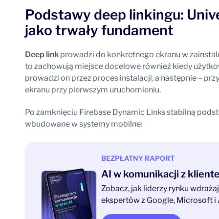
Podstawy deep linkingu: Unive
jako trwały fundament
Deep link
prowadzi do konkretnego ekranu w zainstalo
to zachowują miejsce docelowe również kiedy użytkown
prowadzi on przez proces instalacji, a następnie – 
ekranu przy pierwszym uruchomieniu.
Po zamknięciu Firebase Dynamic Links stabilną podst
wbudowane w systemy mobilne:
BEZPŁATNY RAPORT
AI w komunikacji z klien
Zobacz, jak liderzy rynku wdraż
ekspertów z Google, Microsoft i 