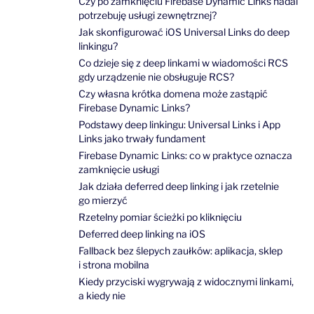
Czy po zamknięciu Firebase Dynamic Links nadal
potrzebuję usługi zewnętrznej?
Jak skonfigurować iOS Universal Links do deep
linkingu?
Co dzieje się z deep linkami w wiadomości RCS
gdy urządzenie nie obsługuje RCS?
Czy własna krótka domena może zastąpić
Firebase Dynamic Links?
Podstawy deep linkingu: Universal Links i App
Links jako trwały fundament
Firebase Dynamic Links: co w praktyce oznacza
zamknięcie usługi
Jak działa deferred deep linking i jak rzetelnie
go mierzyć
Rzetelny pomiar ścieżki po kliknięciu
Deferred deep linking na iOS
Fallback bez ślepych zaułków: aplikacja, sklep
i strona mobilna
Kiedy przyciski wygrywają z widocznymi linkami,
a kiedy nie
Stabilna ścieżka do aplikacji bez Firebase