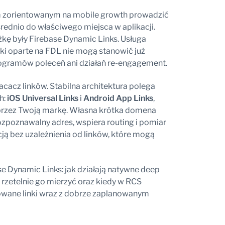
zorientowanym na mobile growth prowadzić
ednio do właściwego miejsca w aplikacji.
ę były Firebase Dynamic Links. Usługa
nki oparte na FDL nie mogą stanowić już
ogramów poleceń ani działań re-engagement.
racacz linków. Stabilna architektura polega
h:
iOS Universal Links
i
Android App Links
,
rzez Twoją markę. Własna krótka domena
zpoznawalny adres, wspiera routing i pomiar
ją bez uzależnienia od linków, które mogą
e Dynamic Links: jak działają natywne deep
ak rzetelnie go mierzyć oraz kiedy w RCS
dowane linki wraz z dobrze zaplanowanym