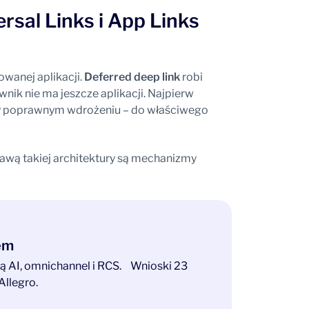
rsal Links i App Links
wanej aplikacji.
Deferred deep link
robi
ik nie ma jeszcze aplikacji. Najpierw
przy poprawnym wdrożeniu – do właściwego
awą takiej architektury są mechanizmy
tem
ają AI, omnichannel i RCS. Wnioski 23
Allegro.