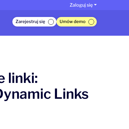
Zaloguj się
Zarejestruj się
Umów demo
linki:
Dynamic Links