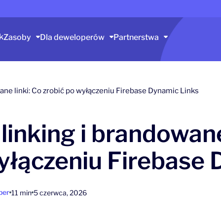
k
Zasoby
Dla deweloperów
Partnerstwa
ane linki: Co zrobić po wyłączeniu Firebase Dynamic Links
inking i brandowane 
yłączeniu Firebase 
ber
11 min
5 czerwca, 2026