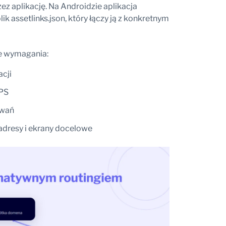
ez aplikację. Na Androidzie aplikacja
ik assetlinks.json, który łączy ją z konkretnym
e wymagania:
cji
TPS
owań
adresy i ekrany docelowe