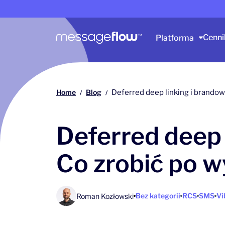
Główna nawigacja
Cenni
Platforma
Home
Blog
Deferred deep linking i brandow
/
/
Deferred deep l
Co zrobić po w
Bez kategorii
RCS
SMS
Vi
Roman Kozłowski