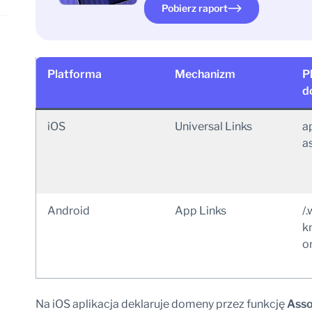
Pobierz raport
Platforma
Mechanizm
P
d
iOS
Universal Links
a
a
Android
App Links
/.
k
o
Na iOS aplikacja deklaruje domeny przez funkcję
Asso