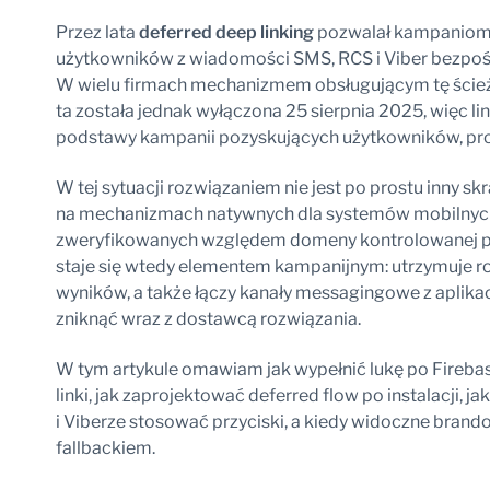
Przez lata
deferred deep linking
pozwalał kampaniom 
użytkowników z wiadomości SMS, RCS i Viber bezpośr
W wielu firmach mechanizmem obsługującym tę ścieżk
ta została jednak wyłączona 25 sierpnia 2025, więc li
podstawy kampanii pozyskujących użytkowników, pr
W tej sytuacji rozwiązaniem nie jest po prostu inny sk
na mechanizmach natywnych dla systemów mobilnyc
zweryfikowanych względem domeny kontrolowanej p
staje się wtedy elementem kampanijnym: utrzymuje ro
wyników, a także łączy kanały messagingowe z aplikac
zniknąć wraz z dostawcą rozwiązania.
W tym artykule omawiam jak wypełnić lukę po Firebas
linki, jak zaprojektować deferred flow po instalacji, j
i Viberze stosować przyciski, a kiedy widoczne bran
fallbackiem.