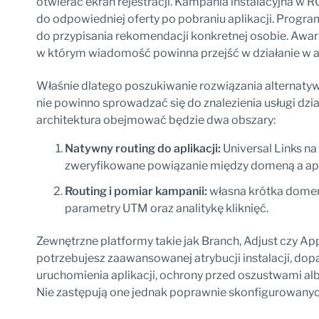
otwierać ekran rejestracji. Kampania instalacyjna w
do odpowiedniej oferty po pobraniu aplikacji. Progr
do przypisania rekomendacji konkretnej osobie. Awari
w którym wiadomość powinna przejść w działanie w ap
Właśnie dlatego poszukiwanie rozwiązania alternaty
nie powinno sprowadzać się do znalezienia usługi dział
architektura obejmować będzie dwa obszary:
Natywny routing do aplikacji:
Universal Links na
zweryfikowane powiązanie między domeną a apl
Routing i pomiar kampanii:
własna krótka domena
parametry UTM oraz analitykę kliknięć.
Zewnętrzne platformy takie jak Branch, Adjust czy Ap
potrzebujesz zaawansowanej atrybucji instalacji, dop
uruchomienia aplikacji, ochrony przed oszustwami a
Nie zastępują one jednak poprawnie skonfigurowanych 