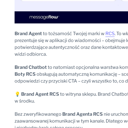
Brand Agent
to tożsamość Twojej marki w
RCS
. To w
prezentuje się w aplikacji do wiadomości – obejmuje
potwierdzające autentyczność oraz dane kontaktowe. 
widzi odbiorca.
Brand Chatbot
to natomiast opcjonalna warstwa ko
Boty RCS
obsługują automatyczną komunikację – scen
odpowiedzi czy przyciski CTA – czyli wszystko to, co dz
💡
Brand Agent RCS
to witryna sklepu. Brand Chatbo
w środku.
Bez zweryfikowanego
Brand Agenta RCS
nie urucho
zaawansowanej komunikacji w tym kanale. Dlatego w
i niezbędny krok całego procesu.