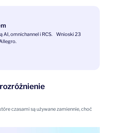
tem
ają AI, omnichannel i RCS. Wnioski 23
Allegro.
rozróżnienie
które czasami są używane zamiennie, choć