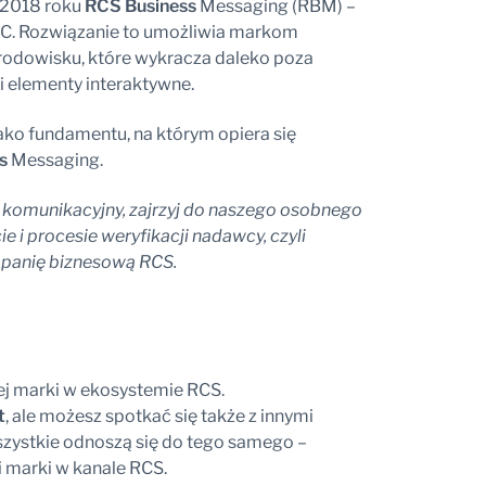
 2018 roku
RCS Business
Messaging (RBM) –
2C. Rozwiązanie to umożliwia markom
rodowisku, które wykracza daleko poza
i elementy interaktywne.
ako fundamentu, na którym opiera się
s
Messaging.
 komunikacyjny, zajrzyj do naszego osobnego
e i procesie weryfikacji nadawcy, czyli
mpanię biznesową RCS.
j marki w ekosystemie RCS.
t
, ale możesz spotkać się także z innymi
szystkie odnoszą się do tego samego –
i marki w kanale RCS.