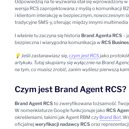
Odpowiedzią na te wyzwania stał się wprowadzony w
wersja RCS zaprojektowana z myślą o komunikacji B
i klientom interakcję w bezpiecznym, nowoczesnym ś
tradycyjne SMS-y, oferując między innymi multimedia 
I właśnie tu zaczyna się historia
Brand Agenta RCS
– j
bezpieczna i wiarygodna komunikacja w
RCS Busines
💡 Jeśli zastanawiasz się,
czym jest RCS
jako protokół
artykułu. Tutaj skupiamy się wyłącznie na Brand Agenci
na tym, co musisz zrobić, zanim wyślesz pierwszą ka
Czym jest Brand Agent RCS?
Brand Agent RCS
to zweryfikowana tożsamość Twoje
W nomenklaturze Google funkcjonuje jako
RCS Agen
określeniami, takimi jak Agent RBM czy
Brand Bot
. W
oficjalnej
weryfikacji nadawcy RCS
oraz reprezentacj