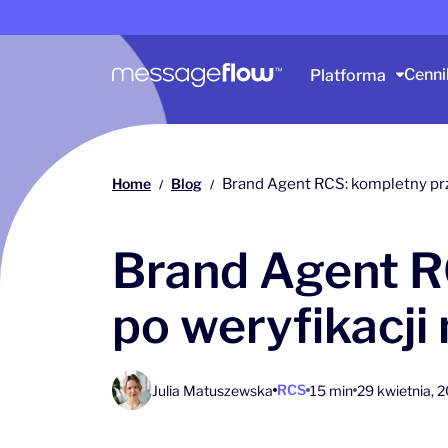
Główna nawigacja
Cenni
Platforma
Home
Blog
Brand Agent RCS: kompletny pr
/
/
Brand Agent R
po weryfikacji
RCS
Julia Matuszewska
15 min
29 kwietnia, 