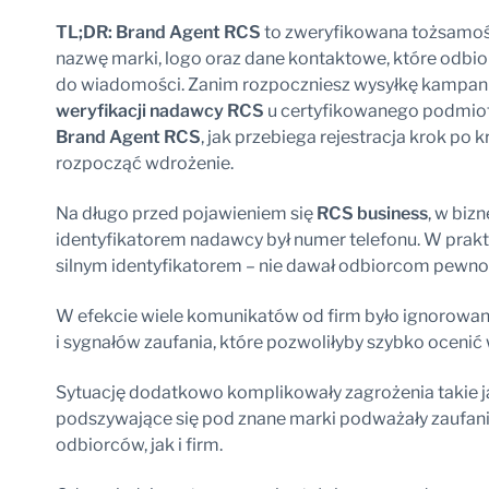
TL;DR:
Brand Agent RCS
to zweryfikowana tożsamoś
nazwę marki, logo oraz dane kontaktowe, które odbior
do wiadomości. Zanim rozpoczniesz wysyłkę kampanii 
weryfikacji nadawcy RCS
u certyfikowanego podmiot
Brand Agent RCS
, jak przebiega rejestracja krok po
rozpocząć wdrożenie.
Na długo przed pojawieniem się
RCS business
, w bi
identyfikatorem nadawcy był numer telefonu. W prakt
silnym identyfikatorem – nie dawał odbiorcom pewnoś
W efekcie wiele komunikatów od firm było ignorowa
i sygnałów zaufania, które pozwoliłyby szybko ocenić
Sytuację dodatkowo komplikowały zagrożenia takie j
podszywające się pod znane marki podważały zaufani
odbiorców, jak i firm.