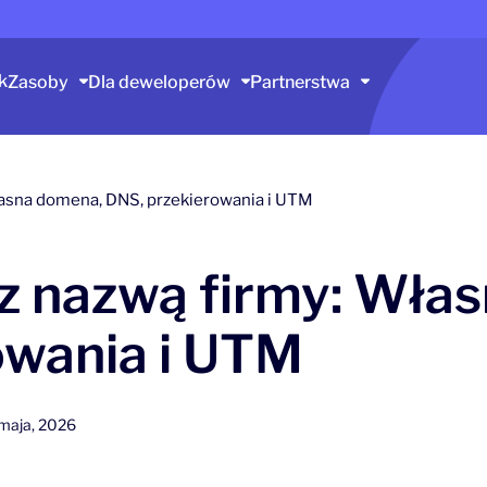
k
Zasoby
Dla deweloperów
Partnerstwa
Własna domena, DNS, przekierowania i UTM
 z nazwą firmy: Wła
owania i UTM
maja, 2026