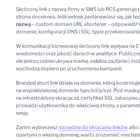
Skrócony link z nazwą firmy w SMS lub RCS generuje pr
strona docelowa. Jeśli jednak zastanawiasz się, jak te
nazwą
–
custom domain URL shortener
– odpowiedź k
domenie, konfiguracji DNS i SSL, typie przekierowan
W komunikacji biznesowej skrócony link wpływa na CT
wiadomości oraz jakość danych w analityce. Publiczn
ale jednocześnie ukrywa markę, osłabia zaufanie i m
wychodzą dopiero po uruchomieniu kampanii.
Branded short link działa na domenie, którą kontroluje
na współdzielonej domenie typu bit.ly/xyz. Pod mas
na infrastrukturę skracacza, certyfikat SSL zabezpiec
prowadzi użytkownika do właściwej strony, a param
sesję.
Zanim wybierzesz
narzędzie do skracania linków
albo 
opartymi o własną domenę, warto zrozumieć mechanikę,