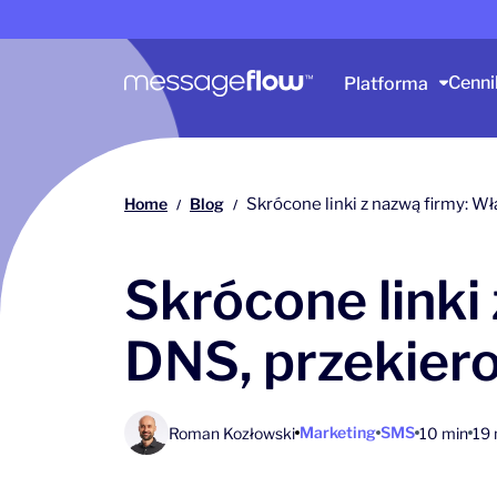
Główna nawigacja
Cenni
Platforma
Home
Blog
Skrócone linki z nazwą firmy: 
/
/
Skrócone linki
DNS, przekier
Marketing
SMS
Roman Kozłowski
10 min
19 