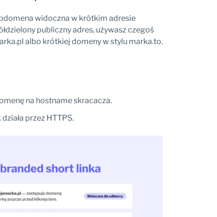
ubdomena widoczna w krótkim adresie
dzielony publiczny adres, używasz czegoś
rka.pl albo krótkiej domeny w stylu marka.to.
omenę na hostname skracacza.
k działa przez HTTPS.