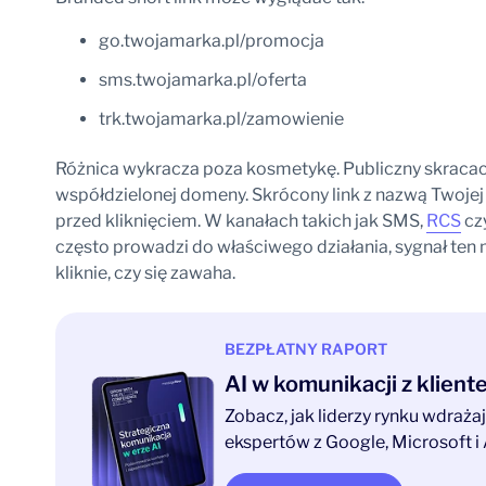
go.twojamarka.pl/promocja
sms.twojamarka.pl/oferta
trk.twojamarka.pl/zamowienie
Różnica wykracza poza kosmetykę. Publiczny skracac
współdzielonej domeny. Skrócony link z nazwą Twojej
przed kliknięciem. W kanałach takich jak SMS,
RCS
czy
często prowadzi do właściwego działania, sygnał te
kliknie, czy się zawaha.
BEZPŁATNY RAPORT
AI w komunikacji z klien
Zobacz, jak liderzy rynku wdraż
ekspertów z Google, Microsoft i 