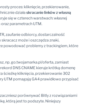
osty proces: kliknięcie, przekierowanie,
chnicznie działa
skracanie linków z własną
ryje się w czterech warstwach: własnej
ia oraz parametrach UTM.
R, zaufanie odbiorcy, dostarczalność
y skracacz może i oszczędza znaki,
oże powodować problemy z trackingiem, które
sz, np. go.twojamarka.pl/oferta, zamiast
ką rekord DNS CNAME kieruje krótką domenę
za ścieżkę kliknięcia, przekierowanie 302
etry UTM pomagają GA4 prawidłowo przypisać
zaczniesz porównywać Bitly z rozwiązaniami
 którą jest to podszyte. Niniejszy