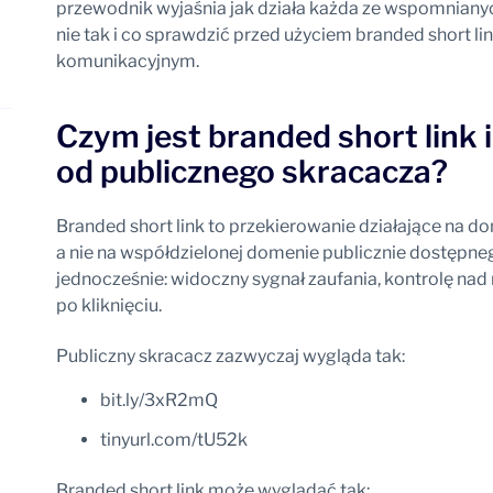
przewodnik wyjaśnia jak działa każda ze wspomniany
nie tak i co sprawdzić przed użyciem branded short l
komunikacyjnym.
Czym jest branded short link i
od publicznego skracacza?
Branded short link to przekierowanie działające na do
a nie na współdzielonej domenie publicznie dostępne
jednocześnie: widoczny sygnał zaufania, kontrolę na
po kliknięciu.
Publiczny skracacz zazwyczaj wygląda tak:
bit.ly/3xR2mQ
tinyurl.com/tU52k
Branded short link może wyglądać tak: