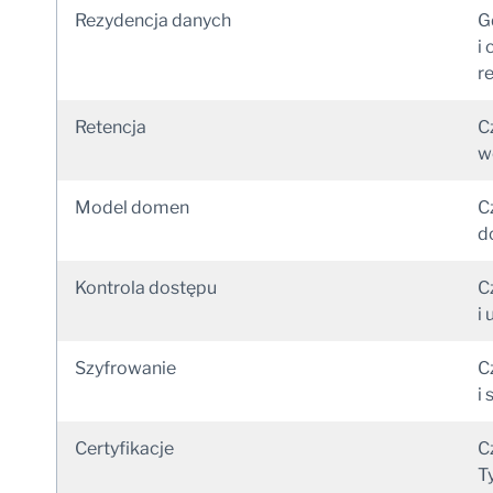
Rezydencja danych
G
i
r
Retencja
C
w
Model domen
C
d
Kontrola dostępu
C
i
Szyfrowanie
C
i
Certyfikacje
C
T