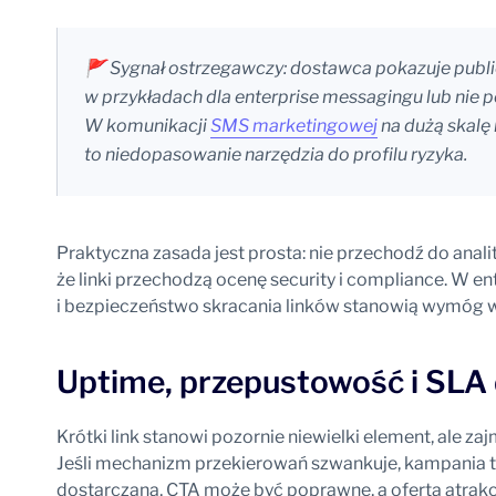
🚩 Sygnał ostrzegawczy: dostawca pokazuje publicz
w przykładach dla enterprise messagingu lub nie p
W komunikacji
SMS marketingowej
na dużą skalę 
to niedopasowanie narzędzia do profilu ryzyka.
Praktyczna zasada jest prosta: nie przechodź do anali
że linki przechodzą ocenę security i compliance. W 
i bezpieczeństwo skracania linków stanowią wymóg 
Uptime, przepustowość i SLA 
Krótki link stanowi pozornie niewielki element, ale z
Jeśli mechanizm przekierowań szwankuje, kampania 
dostarczana, CTA może być poprawne, a oferta atrakcyj