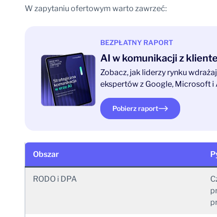
W zapytaniu ofertowym warto zawrzeć:
BEZPŁATNY RAPORT
AI w komunikacji z klien
Zobacz, jak liderzy rynku wdraż
ekspertów z Google, Microsoft i 
Pobierz raport
Obszar
P
RODO i DPA
C
pr
p