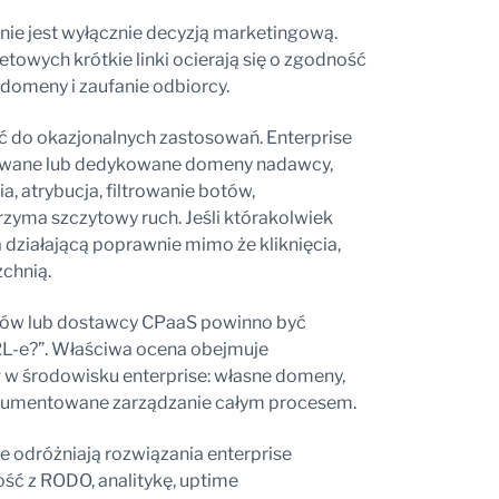
nie jest wyłącznie decyzją marketingową.
owych krótkie linki ocierają się o zgodność
 domeny i zaufanie odbiorcy.
ć do okazjonalnych zastosowań. Enterprise
dowane lub dedykowane domeny nadawcy,
 atrybucja, filtrowanie botów,
rzyma szczytowy ruch. Jeśli którakolwiek
działającą poprawnie mimo że kliknięcia,
chnią.
nków lub dostawcy CPaaS powinno być
URL-e?”. Właściwa ocena obejmuje
w
w środowisku enterprise: własne domeny,
dokumentowane zarządzanie całym procesem.
re odróżniają rozwiązania enterprise
ść z RODO, analitykę, uptime