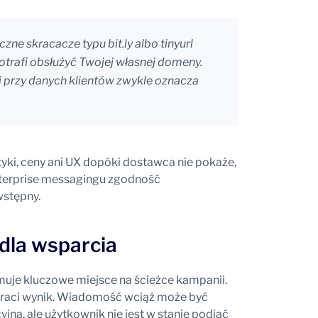
ne skracacze typu bit.ly albo tinyurl
otrafi obsłużyć Twojej własnej domeny.
i przy danych klientów zwykle oznacza
tyki, ceny ani UX dopóki dostawca nie pokaże,
enterprise messagingu zgodność
wstępny.
dla wsparcia
ajmuje kluczowe miejsce na ścieżce kampanii.
traci wynik. Wiadomość wciąż może być
na, ale użytkownik nie jest w stanie podjąć