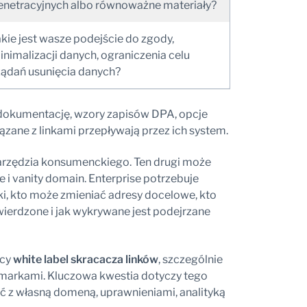
enetracyjnych albo równoważne materiały?
akie jest wasze podejście do zgody,
inimalizacji danych, ograniczenia celu
 żądań usunięcia danych?
 dokumentację, wzory zapisów DPA, opcje
wiązane z linkami przepływają przez ich system.
narzędzia konsumenckiego. Ten drugi może
 i vanity domain. Enterprise potrzebuje
ki, kto może zmieniać adresy docelowe, kto
wierdzone i jak wykrywane jest podejrzane
ący
white label skracacza linków
, szczególnie
a markami. Kluczowa kwestia dotyczy tego
ć z własną domeną, uprawnieniami, analityką