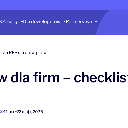
k
Zasoby
Dla deweloperów
Partnerstwa
lista RFP dla enterprise
w dla firm – checkli
S
11 min
22 maja, 2026