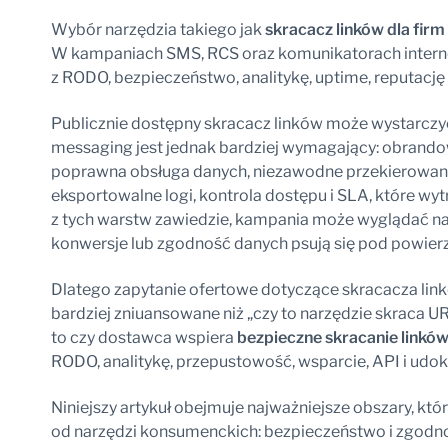
Wybór narzędzia takiego jak
skracacz linków dla firm
W kampaniach SMS, RCS oraz komunikatorach internet
z RODO, bezpieczeństwo, analitykę, uptime, reputację
Publicznie dostępny skracacz linków może wystarczy
messaging jest jednak bardziej wymagający: obran
poprawna obsługa danych, niezawodne przekierowania,
eksportowalne logi, kontrola dostępu i SLA, które wyt
z tych warstw zawiedzie, kampania może wyglądać na 
konwersje lub zgodność danych psują się pod powierz
Dlatego zapytanie ofertowe dotyczące skracacza li
bardziej zniuansowane niż „czy to narzędzie skraca 
to czy dostawca wspiera
bezpieczne skracanie linkó
RODO, analitykę, przepustowość, wsparcie, API i u
Niniejszy artykuł obejmuje najważniejsze obszary, któ
od narzędzi konsumenckich: bezpieczeństwo i zgodno