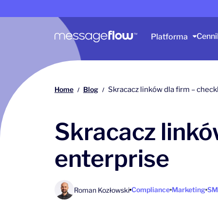
Główna nawigacja
Cenni
Platforma
Home
Blog
Skracacz linków dla firm – check
/
/
Skracacz linkó
enterprise
Compliance
Marketing
SM
Roman Kozłowski