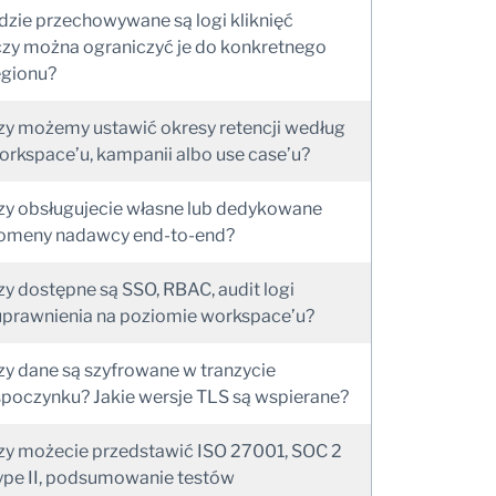
dzie przechowywane są logi kliknięć
 czy można ograniczyć je do konkretnego
egionu?
zy możemy ustawić okresy retencji według
orkspace’u, kampanii albo use case’u?
zy obsługujecie własne lub dedykowane
omeny nadawcy end-to-end?
zy dostępne są SSO, RBAC, audit logi
 uprawnienia na poziomie workspace’u?
zy dane są szyfrowane w tranzycie
 spoczynku? Jakie wersje TLS są wspierane?
zy możecie przedstawić ISO 27001, SOC 2
ype II, podsumowanie testów