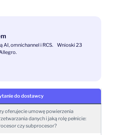
tem
ają AI, omnichannel i RCS. Wnioski 23
Allegro.
ytanie do dostawcy
zy oferujecie umowę powierzenia
zetwarzania danych i jaką rolę pełnicie:
rocesor czy subprocesor?