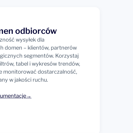
men odbiorców
zność wysyłek dla
ch domen – klientów, partnerów
egicznych segmentów. Korzystaj
ltrów, tabel i wykresów trendów,
ie monitorować dostarczalność,
any w jakości ruchu.
okumentacje→