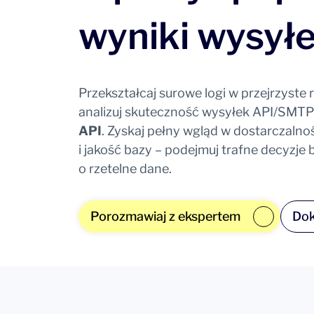
wyniki wysył
Przekształcaj surowe logi w przejrzyste 
analizuj skuteczność wysyłek API/SMTP
API
. Zyskaj pełny wgląd w dostarczaln
i jakość bazy – podejmuj trafne decyzje
o rzetelne dane.
Porozmawiaj z ekspertem
Dok