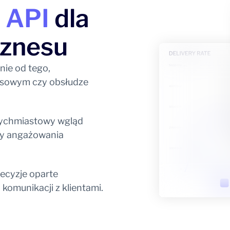
l API
dla
iznesu
nie od tego,
nesowym czy obsłudze
ychmiastowy wgląd
by angażowania
ecyzje oparte
 komunikacji z klientami.