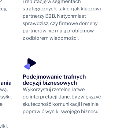
P
i reputację w segmentach
żują
strategicznych, takich jak kluczowi
partnerzy B2B. Natychmiast
sprawdzisz, czy firmowe domeny
partnerów nie mają problemów
z odbiorem wiadomości.
Podejmowanie trafnych
wania
decyzji biznesowych
ową,
Wykorzystuj rzetelne, łatwe
yłki.
do interpretacji dane, by zwiększyć
e
skuteczność komunikacji i realnie
poprawić wyniki swojego biznesu.
ki.