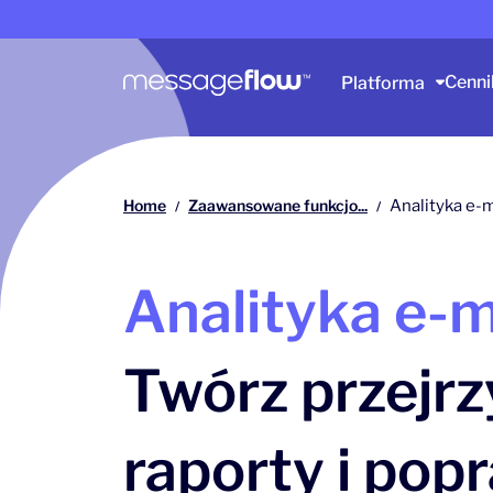
Główna nawigacja
Cenni
Platforma
Home
Zaawansowane funkcjo...
Analityka e-m
/
/
Analityka e-m
Twórz przejrz
raporty i popr