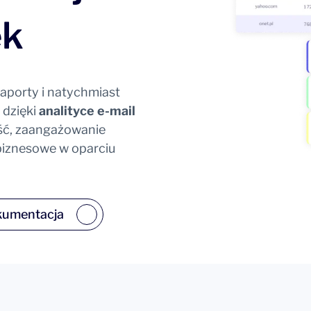
ek
raporty i natychmiast
 dzięki
analityce e-mail
ość, zaangażowanie
 biznesowe w oparciu
umentacja