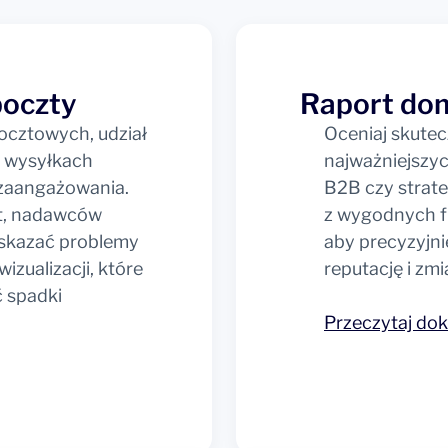
poczty
Raport do
ocztowych, udział
Oceniaj skutec
w wysyłkach
najważniejszy
i zaangażowania.
B2B czy strat
at, nadawców
z wygodnych fi
wskazać problemy
aby precyzyjn
zualizacji, które
reputację i zmi
 spadki
Przeczytaj d