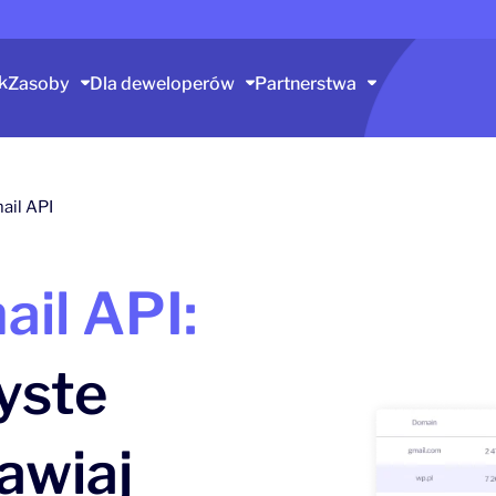
k
Zasoby
Dla deweloperów
Partnerstwa
ail API
ail API:
yste
awiaj