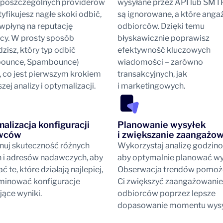
 poszczególnych providerów
wysyłane przez API lub SMT
tyfikujesz nagłe skoki odbić,
są ignorowane, a które anga
wpłyną na reputację
odbiorców. Dzięki temu
y. W prosty sposób
błyskawicznie poprawisz
zisz, który typ odbić
efektywność kluczowych
bounce, Spambounce)
wiadomości – zarówno
, co jest pierwszym krokiem
transakcyjnych, jak
zej analizy i optymalizacji.
i marketingowych.
alizacja konfiguracji
Planowanie wysyłek
wców
i zwiększanie zaangażo
uj skuteczność różnych
Wykorzystaj analizę godzin
i adresów nadawczych, aby
aby optymalnie planować wys
 te, które działają najlepiej,
Obserwacja trendów pomoż
iminować konfiguracje
Ci zwiększyć zaangażowanie
jące wyniki.
odbiorców poprzez lepsze
dopasowanie momentu wysył