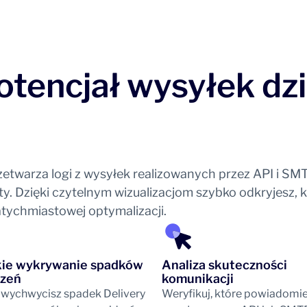
otencjał wysyłek dz
etwarza logi z wysyłek realizowanych przez API i S
rty. Dzięki czytelnym wizualizacjom szybko odkryjesz, 
atychmiastowej optymalizacji.
ie wykrywanie spadków
Analiza skuteczności
czeń
komunikacji
wychwycisz spadek Delivery
Weryfikuj, które powiadomi