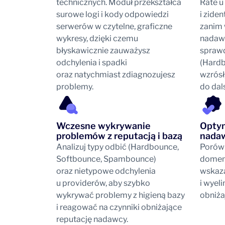
technicznych. Moduł przekształca
Rate u
surowe logi i kody odpowiedzi
i ziden
serwerów w czytelne, graficzne
zanim 
wykresy, dzięki czemu
nadawc
błyskawicznie zauważysz
sprawd
odchylenia i spadki
(Hard
oraz natychmiast zdiagnozujesz
wzrósł
problemy.
do dals
Wczesne wykrywanie
Optym
problemów z reputacją i bazą
nada
Analizuj typy odbić (Hardbounce,
Porówn
Softbounce, Spambounce)
domen 
oraz nietypowe odchylenia
wskazać
u providerów, aby szybko
i wyel
wykrywać problemy z higieną bazy
obniża
i reagować na czynniki obniżające
reputację nadawcy.