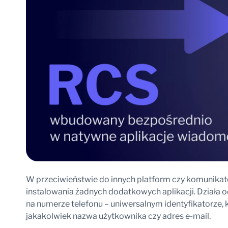
W przeciwieństwie do innych platform czy komunika
instalowania żadnych dodatkowych aplikacji. Działa od
na numerze telefonu – uniwersalnym identyfikatorze, k
jakakolwiek nazwa użytkownika czy adres e-mail.