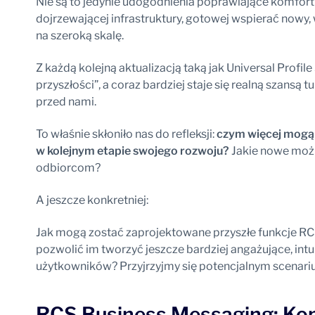
Nie są to jedynie udogodnienia poprawiające komfort
dojrzewającej infrastruktury, gotowej wspierać nowy,
na szeroką skalę.
Z każdą kolejną aktualizacją taką jak Universal Profil
przyszłości”, a coraz bardziej staje się realną szansą t
przed nami.
To właśnie skłoniło nas do refleksji:
czym więcej mogą 
w kolejnym etapie swojego rozwoju?
Jakie nowe moż
odbiorcom?
A jeszcze konkretniej:
Jak mogą zostać zaprojektowane przyszłe funkcje RC
pozwolić im tworzyć jeszcze bardziej angażujące, int
użytkowników? Przyjrzyjmy się potencjalnym scenari
RCS Business Messaging: Ko