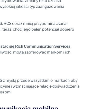
 użytkowania. Zmiany te to oznaka
 wysokiej jakości typ zaangażowania
e 3, RCS coraz mniej przypomina „kanał
u i teraz, choć jego pełen potencjał dopiero
stać się Rich Communication Services
liwości mogą zaoferować markom i ich
S z myślą przede wszystkim o markach, aby
uicyjne i wzmacniające relacje doświadczenia
uszom.
munikacja mobilna