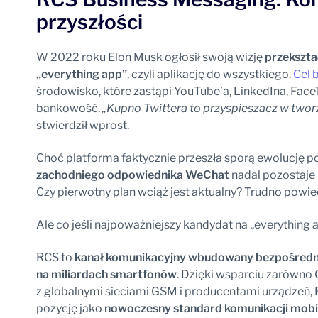
przyszłości
W 2022 roku Elon Musk ogłosił swoją wizję
przekształ
„everything app”
, czyli aplikację do wszystkiego.
Cel b
środowisko, które zastąpi YouTube’a, LinkedIna, Face
bankowość.
„Kupno Twittera to przyspieszacz w tworz
stwierdził wprost.
Choć platforma faktycznie przeszła sporą ewolucję p
zachodniego odpowiednika WeChat
nadal pozostaje 
Czy pierwotny plan wciąż jest aktualny? Trudno powie
Ale co jeśli najpoważniejszy kandydat na „everything a
RCS to
kanał komunikacyjny wbudowany bezpośredni
na miliardach smartfonów
. Dzięki wsparciu zarówno G
z globalnymi sieciami GSM i producentami urządzeń, 
pozycję jako
nowoczesny standard komunikacji mobi