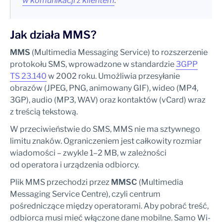
w komunikacji z klientem
.
Jak działa MMS?
MMS
(Multimedia Messaging Service) to rozszerzenie
protokołu SMS, wprowadzone w standardzie
3GPP
TS 23.140
w 2002 roku. Umożliwia przesyłanie
obrazów (JPEG, PNG, animowany GIF), wideo (MP4,
3GP), audio (MP3, WAV) oraz kontaktów (vCard) wraz
z treścią tekstową.
W przeciwieństwie do SMS, MMS nie ma sztywnego
limitu znaków. Ograniczeniem jest całkowity rozmiar
wiadomości – zwykle 1–2 MB, w zależności
od operatora i urządzenia odbiorcy.
Plik MMS przechodzi przez
MMSC
(Multimedia
Messaging Service Centre), czyli centrum
pośredniczące między operatorami. Aby pobrać treść,
odbiorca musi mieć włączone dane mobilne. Samo Wi-