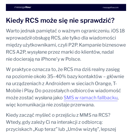
Kiedy RCS może się nie sprawdzić?
Warto jednak pamiętać o ważnym ograniczeniu. iOS 18
wprowadził obsługę RCS, ale tylko dla wiadomości
między użytkownikami, czyli P2P. Kampanie biznesowe
RCS A2P, wysyłane przez marki do klientów, nadal
nie docierają na iPhone’y w Polsce.
W praktyce oznacza to, że RCS ma dziś realny zasięg
na poziomie około 35–40% bazy kontaktów – głównie
na urządzeniach z Androidem w sieciach Orange, T-
Mobile i Play. Do pozostałych odbiorców wiadomość
może zostać wysłana jako
SMS w ramach fallbacku
,
więc komunikacja nie zostaje przerwana.
Kiedy zacząć myśleć o przejściu z MMS na RCS?
Wtedy, gdy zależy Ci na interakcji z odbiorcą:
przyciskach „Kup teraz” lub „Umów wizytę”, lepszej