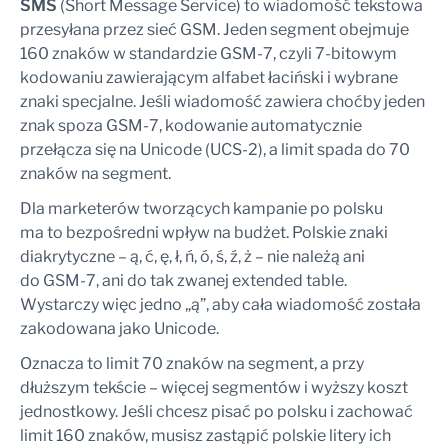
SMS
(Short Message Service) to wiadomość tekstowa
przesyłana przez sieć GSM. Jeden segment obejmuje
160 znaków w standardzie GSM-7, czyli 7-bitowym
kodowaniu zawierającym alfabet łaciński i wybrane
znaki specjalne. Jeśli wiadomość zawiera choćby jeden
znak spoza GSM-7, kodowanie automatycznie
przełącza się na Unicode (UCS-2), a limit spada do 70
znaków na segment.
Dla marketerów tworzących kampanie po polsku
ma to bezpośredni wpływ na budżet. Polskie znaki
diakrytyczne – ą, ć, ę, ł, ń, ó, ś, ź, ż – nie należą ani
do GSM-7, ani do tak zwanej extended table.
Wystarczy więc jedno „ą”, aby cała wiadomość została
zakodowana jako Unicode.
Oznacza to limit 70 znaków na segment, a przy
dłuższym tekście – więcej segmentów i wyższy koszt
jednostkowy. Jeśli chcesz pisać po polsku i zachować
limit 160 znaków, musisz zastąpić polskie litery ich