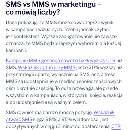
SMS vs MMS w marketingu –
co mówią liczby?
Dane pokazują, że MMS może dawać lepsze wyniki
w kampaniach wizualnych. Trzeba jednak czytać
je z kontekstem. Wyższe zaangażowanie nie zawsze
oznacza, że MMS będzie lepszym wyborem dla każdej
kampanii.
Kampanie MMS generują nawet o 52% wyższy CTR
niż
SMS.
Wskaźnik opt-in przy MMS
jest o 20% wyższy niż
przy strategii opartej wyłącznie na SMS-ach, a treści
MMS są udostępniane w mediach społecznościowych
ośmiokrotnie częściej. To duża przewaga, ale przede
wszystkim w kampaniach, w których kliknięcie, reakcja
albo udostępnienie są ważnym celem.
SMS również ma bardzo mocną pozycję.
Wskaźnik
otwarć SMS
sięga 98%, a 95% wiadomości jest
odczytywanych w ciągu 3 minut od dostarczenia.
CTR