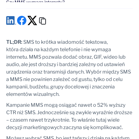
Czy MMS wymaga internetu?
Czy MMS jest droższy od SMS?
Jaki format pliku można wysłać w MMS?
TL;DR:
SMS to krótka wiadomość tekstowa,
która działa na każdym telefonie i nie wymaga
internetu. MMS pozwala dodać obraz, GIF, wideo lub
audio, ale jest droższy i bardziej zależny od ustawień
urządzenia oraz transmisji danych. Wybór między SMS
a MMS nie powinien zależeć od gustu, tylko od celu
kampanii, budżetu, grupy docelowej i znaczenia
elementów wizualnych.
Kampanie MMS mogą osiągać nawet o 52% wyższy
CTR niż SMS. Jednocześnie są zwykle wyraźnie droższe
– czasem nawet trzykrotnie. To właśnie tutaj wiele
decyzji marketingowych zaczyna się komplikować.
Możesz wybrać SMS, bo jest tańszy i działa na każdym