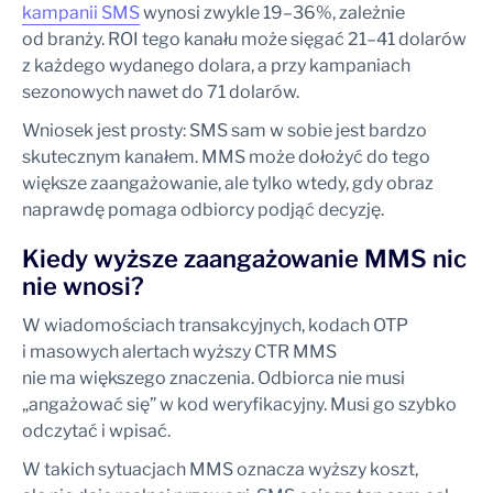
kampanii SMS
wynosi zwykle 19–36%, zależnie
od branży. ROI tego kanału może sięgać 21–41 dolarów
z każdego wydanego dolara, a przy kampaniach
sezonowych nawet do 71 dolarów.
Wniosek jest prosty: SMS sam w sobie jest bardzo
skutecznym kanałem. MMS może dołożyć do tego
większe zaangażowanie, ale tylko wtedy, gdy obraz
naprawdę pomaga odbiorcy podjąć decyzję.
Kiedy wyższe zaangażowanie MMS nic
nie wnosi?
W wiadomościach transakcyjnych, kodach OTP
i masowych alertach wyższy CTR MMS
nie ma większego znaczenia. Odbiorca nie musi
„angażować się” w kod weryfikacyjny. Musi go szybko
odczytać i wpisać.
W takich sytuacjach MMS oznacza wyższy koszt,