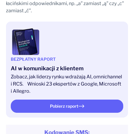
łacińskimi odpowiednikami, np. „a” zamiast „ą” czy „c”
zamiast „ć”.
BEZPŁATNY RAPORT
AI w komunikacji z klientem
Zobacz, jak liderzy rynku wdrażają AI, omnichannel
i RCS. Wnioski 23 ekspertów z Google, Microsoft
i Allegro.
Pobierz raport