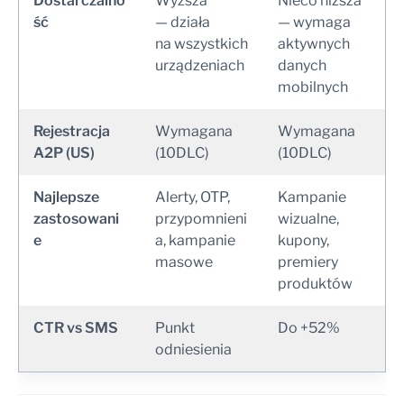
Dostarczalno
Wyższa
Nieco niższa
ść
— działa
— wymaga
na wszystkich
aktywnych
urządzeniach
danych
mobilnych
Rejestracja
Wymagana
Wymagana
A2P (US)
(10DLC)
(10DLC)
Najlepsze
Alerty, OTP,
Kampanie
zastosowani
przypomnieni
wizualne,
e
a, kampanie
kupony,
masowe
premiery
produktów
CTR vs SMS
Punkt
Do +52%
odniesienia