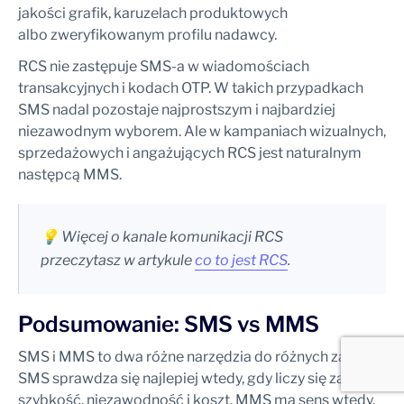
jakości grafik, karuzelach produktowych
albo zweryfikowanym profilu nadawcy.
RCS nie zastępuje SMS-a w wiadomościach
transakcyjnych i kodach OTP. W takich przypadkach
SMS nadal pozostaje najprostszym i najbardziej
niezawodnym wyborem. Ale w kampaniach wizualnych,
sprzedażowych i angażujących RCS jest naturalnym
następcą MMS.
💡 Więcej o kanale komunikacji RCS
przeczytasz w artykule
co to jest RCS
.
Podsumowanie: SMS vs MMS
SMS i MMS to dwa różne narzędzia do różnych zadań.
SMS sprawdza się najlepiej wtedy, gdy liczy się zasięg,
szybkość, niezawodność i koszt. MMS ma sens wtedy,