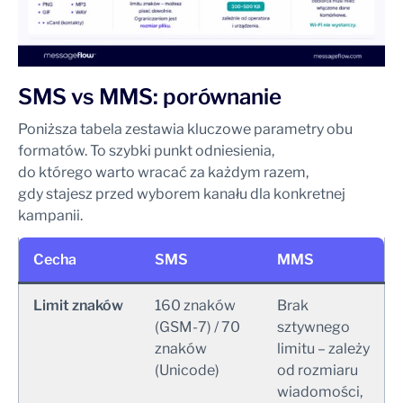
SMS vs MMS: porównanie
Poniższa tabela zestawia kluczowe parametry obu
formatów. To szybki punkt odniesienia,
do którego warto wracać za każdym razem,
gdy stajesz przed wyborem kanału dla konkretnej
kampanii.
Cecha
SMS
MMS
Limit znaków
160 znaków
Brak
(GSM-7) / 70
sztywnego
znaków
limitu – zależy
(Unicode)
od rozmiaru
wiadomości,