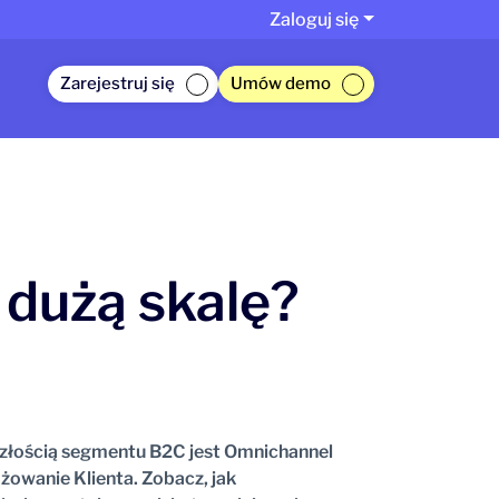
Zaloguj się
Zarejestruj się
Umów demo
 dużą skalę?
szłością segmentu B2C jest Omnichannel
owanie Klienta. Zobacz, jak