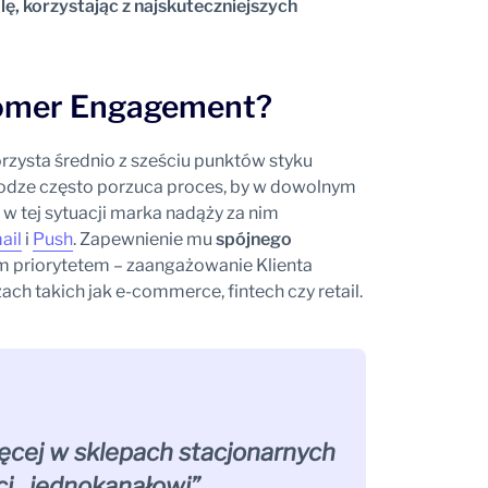
ę, korzystając z najskuteczniejszych
tomer Engagement?
zysta średnio z sześciu punktów styku
rodze często porzuca proces, by w dowolnym
w tej sytuacji marka nadąży za nim
ail
i
Push
. Zapewnienie mu
spójnego
m priorytetem – zaangażowanie Klienta
ch takich jak e-commerce, fintech czy retail.
ęcej w sklepach stacjonarnych
ci ,,jednokanałowi”.