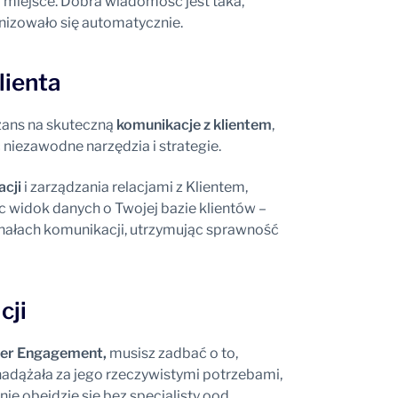
 miejsce. Dobra wiadomość jest taka,
onizowało się automatycznie.
lienta
zans na skuteczną
komunikacje z klientem
,
 niezawodne narzędzia i strategie.
cji
i zarządzania relacjami z Klientem,
c widok danych o Twojej bazie klientów –
anałach komunikacji, utrzymując sprawność
cji
er Engagement,
musisz zadbać o to,
nadążała za jego rzeczywistymi potrzebami,
nie obejdzie się bez specjalisty ood