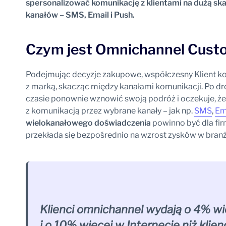
spersonalizować komunikację z klientami na dużą skal
kanałów – SMS, Email i Push.
Czym jest Omnichannel Cus
Podejmując decyzje zakupowe, współczesny Klient kor
z marką, skacząc między kanałami komunikacji. Po d
czasie ponownie wznowić swoją podróż i oczekuje, że 
z komunikacją przez wybrane kanały – jak np.
SMS
,
Em
wielokanałowego doświadczenia
powinno być dla fir
przekłada się bezpośrednio na wzrost zysków w branża
Klienci omnichannel wydają o 4% wi
i o 10% więcej w Internecie niż klien