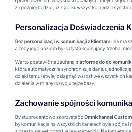
i przenoszeniem wszystkich ocalałych danych w jedno
że później będzie już z górki: wszystko będzie synchr
Personalizacja Doświadczenia K
Bez
personalizacji w komunikacji z klientami
nie ma s
a żeby jego poziom był satysfakcjonujący, trzeba mieć
Warto postawić na zaufaną
platformę do do komunika
która automatycznie synchronizuje dane, ujednolicają
dzięki temu łatwiej osiągnąć wzrost we wszystkich k
działania w miarę rozwoju tejże bazy.
Zachowanie spójności komunika
By stuprocentowo skorzystać z
Omnichannel Custom
by komunikacja na wszystkich kanałach była spójna i 
a często nawet potrafiła je wyprzedzić. Na tym etapie 