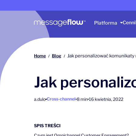
Główna nawigacja
Cenni
Platforma
Home
Blog
Jak personalizować komunikaty 
/
/
Jak personaliz
Cross-channel
a.dulo
8 min
16 kwietnia, 2022
SPIS TREŚCI
Czym jest Omnichannel Customer Engagement?