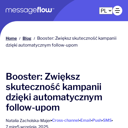
Główna nawigacja
Ot
Home
Blog
Booster: Zwiększ skuteczność kampanii
/
/
dzięki automatycznym follow-upom
Booster: Zwiększ
skuteczność kampanii
dzięki automatycznym
follow-upom
Cross-channel
Email
Push
SMS
Natalia Zacholska-Majer
7 min
5 września, 2025