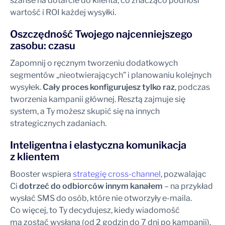
szanse na dotarcie do klienta, co znacząco podnosi
wartość i ROI każdej wysyłki.
Oszczędność Twojego najcenniejszego
zasobu: czasu
Zapomnij o ręcznym tworzeniu dodatkowych
segmentów „nieotwierających” i planowaniu kolejnych
wysyłek.
Cały proces konfigurujesz tylko raz
, podczas
tworzenia kampanii głównej. Resztą zajmuje się
system, a Ty możesz skupić się na innych
strategicznych zadaniach.
Inteligentna i elastyczna komunikacja
z klientem
Booster wspiera
strategię cross-channel
, pozwalając
Ci
dotrzeć do odbiorców innym kanałem
– na przykład
wysłać SMS do osób, które nie otworzyły e-maila.
Co więcej, to Ty decydujesz, kiedy wiadomość
ma zostać wysłana (od 2 godzin do 7 dni po kampanii),