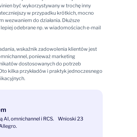
winien być wykorzystywany w trochę inny
uteczniejszy w przypadku krótkich, mocno
m wezwaniem do działania. Dłuższe
lepiej odebrane np. w wiadomościach e-mail
ania, wskaźnik zadowolenia klientów jest
 omnichannel, ponieważ marketing
nikatów dostosowanych do potrzeb
to kilka przykładów i praktyk jednoczesnego
ikacyjnych.
tem
ają AI, omnichannel i RCS. Wnioski 23
Allegro.