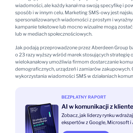
wiadomości, ale każdy kanał ma swoją specyfikę i po
sposób i w innym celu. Marketing SMS-owy jest najsk
spersonalizowanych wiadomości z prostym i wyraźny
kampanie tekstowe lub mocno wizualne mogą zostać 
lub w mediach społecznościowych.
Jak podają przeprowadzone przez Aberdeen Group bad
o 23 razy wyższy wśród marek stosujących strategię
wielokanałowy umożliwia firmom dostarczanie komu
demograficznych, urządzeń i zamiarów zakupowych. O
wykorzystania wiadomości SMS w działaniach komun
BEZPŁATNY RAPORT
AI w komunikacji z klien
Zobacz, jak liderzy rynku wdraż
ekspertów z Google, Microsoft i 