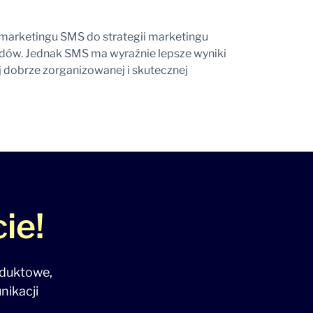
marketingu SMS do strategii marketingu
ów. Jednak SMS ma wyraźnie lepsze wyniki
j dobrze zorganizowanej i skutecznej
ie!
oduktowe,
nikacji