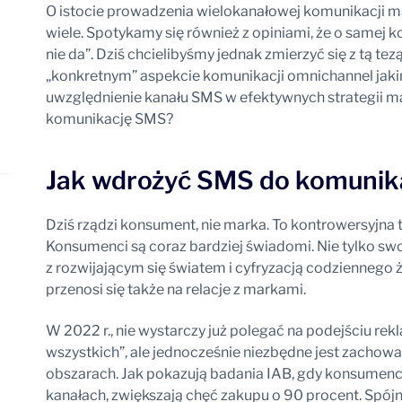
O istocie prowadzenia wielokanałowej komunikacji m
wiele. Spotykamy się również z opiniami, że o samej
nie da”. Dziś chcielibyśmy jednak zmierzyć się z tą tez
„konkretnym” aspekcie komunikacji omnichannel jakim
uwzględnienie kanału SMS w efektywnych strategii 
komunikację SMS?
Jak wdrożyć SMS do komunika
Dziś rządzi konsument, nie marka. To kontrowersyjna t
Konsumenci są coraz bardziej świadomi. Nie tylko swoi
z rozwijającym się światem i cyfryzacją codziennego
przenosi się także na relacje z markami.
W 2022 r., nie wystarczy już polegać na podejściu rek
wszystkich”, ale jednocześnie niezbędne jest zachow
obszarach. Jak pokazują badania IAB, gdy konsumenc
kanałach, zwiększają chęć zakupu o 90 procent. Spój