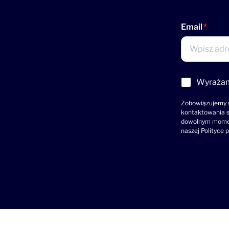
Email
Acceptance
Wyrażam
(wymagane)
Zobowiązujemy s
kontaktowania s
dowolnym momenc
naszej
Polityce 