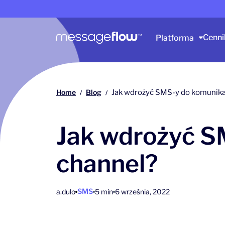
Główna nawigacja
Cenni
Platforma
Home
Blog
Jak wdrożyć SMS-y do komunika
/
/
Jak wdrożyć S
channel?
SMS
a.dulo
5 min
6 września, 2022