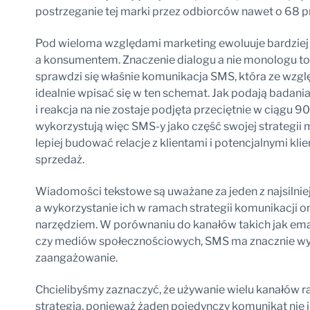
postrzeganie tej marki przez odbiorców nawet o 68 p
Pod wieloma względami marketing ewoluuje bardzie
a konsumentem. Znaczenie dialogu a nie monologu to 
sprawdzi się właśnie komunikacja SMS, która ze wzgl
idealnie wpisać się w ten schemat. Jak podają badan
i reakcja na nie zostaje podjęta przeciętnie w ciągu 9
wykorzystują więc SMS-y jako część swojej strategii
lepiej budować relacje z klientami i potencjalnymi kli
sprzedaż.
Wiadomości tekstowe są uważane za jeden z najsilni
a wykorzystanie ich w ramach strategii komunikacji o
narzędziem. W porównaniu do kanałów takich jak emai
czy mediów społecznościowych, SMS ma znacznie wy
zaangażowanie.
Chcielibyśmy zaznaczyć, że używanie wielu kanałów r
strategią, ponieważ żaden pojedynczy komunikat nie j