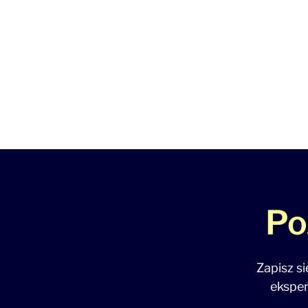
Po
Zapisz s
eksper