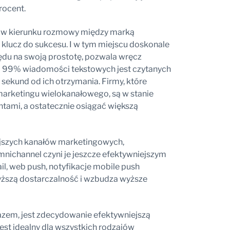
rocent.
j w kierunku rozmowy między marką
klucz do sukcesu. I w tym miejscu doskonale
ędu na swoją prostotę, pozwala wręcz
ia 99% wiadomości tekstowych jest czytanych
0 sekund od ich otrzymania. Firmy, które
 marketingu wielokanałowego, są w stanie
entami, a ostatecznie osiągać większą
ejszych kanałów marketingowych,
mnichannel czyni je jeszcze efektywniejszym
l, web push, notyfikacje mobile push
ższą dostarczalność i wzbudza wyższe
azem, jest zdecydowanie efektywniejszą
est idealny dla wszystkich rodzajów