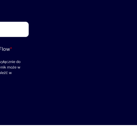
Flow
*
yłącznie do
ownik może w
aleźć w