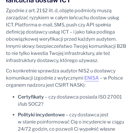
łańcucha dostaw ICT
Zgodnie z art. 21 §2 lit. d, objęte podmioty muszą
zarządzać ryzykiem w całym łańcuchu dostaw usług
ICT. Platforma e-mail, SMS, push czy API spełnia
definicję dostawcy usług ICT – i jako taka podlega
obowiązkowej weryfikacji przed każdym audytem.
Innymi słowy: bezpieczeństwo Twojej komunikacji B2B
to nie tylko kwestia Twojej infrastruktury, ale też
infrastruktury dostawcy, którego używasz.
Co konkretnie sprawdza audytor NIS2 u dostawcy
komunikacji (zgodnie z wytycznymi
ENISA
– w Polsce
organem nadzoru jest CSIRT NASK):
Certyfikaty
– czy dostawca posiada ISO 27001
i/lub SOC2?
Polityki incydentowe
– czy dostawca jest
w stanie poinformować Cię o incydencie w ciągu
24/72 godzin, co pozwoli Ci wypełnić własne