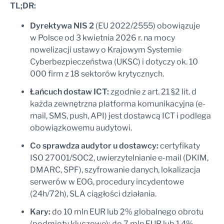
TL;DR:
Dyrektywa NIS 2
(EU 2022/2555) obowiązuje
w Polsce od 3 kwietnia 2026 r. na mocy
nowelizacji ustawy o Krajowym Systemie
Cyberbezpieczeństwa (UKSC) i dotyczy ok. 10
000 firm z 18 sektorów krytycznych.
Łańcuch dostaw ICT:
zgodnie z art. 21 §2 lit. d
każda zewnętrzna platforma komunikacyjna (e-
mail, SMS, push, API) jest dostawcą ICT i podlega
obowiązkowemu audytowi.
Co sprawdza audytor u dostawcy:
certyfikaty
ISO 27001/SOC2, uwierzytelnianie e-mail (DKIM,
DMARC, SPF), szyfrowanie danych, lokalizacja
serwerów w EOG, procedury incydentowe
(24h/72h), SLA ciągłości działania.
Kary:
do 10 mln EUR lub 2% globalnego obrotu
(podmioty kluczowe); do 7 mln EUR lub 1,4%