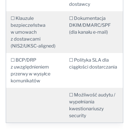
dostawcy
☐ Klauzule
☐ Dokumentacja
bezpieczeństwa
DKIM/DMARC/SPF
w umowach
(dla kanału e-mail)
z dostawcami
(NIS2/UKSC-aligned)
☐ BCP/DRP
☐ Polityka SLA dla
z uwzględnieniem
ciągłości dostarczania
przerwy w wysyłce
komunikatów
☐ Możliwość audytu /
wypełniania
kwestionariuszy
security