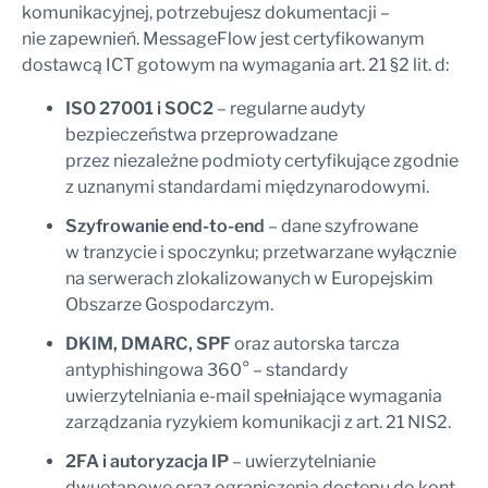
komunikacyjnej, potrzebujesz dokumentacji –
nie zapewnień. MessageFlow jest certyfikowanym
dostawcą ICT gotowym na wymagania art. 21 §2 lit. d:
ISO 27001 i SOC2
– regularne audyty
bezpieczeństwa przeprowadzane
przez niezależne podmioty certyfikujące zgodnie
z uznanymi standardami międzynarodowymi.
Szyfrowanie end-to-end
– dane szyfrowane
w tranzycie i spoczynku; przetwarzane wyłącznie
na serwerach zlokalizowanych w Europejskim
Obszarze Gospodarczym.
DKIM, DMARC, SPF
oraz autorska tarcza
antyphishingowa 360° – standardy
uwierzytelniania e-mail spełniające wymagania
zarządzania ryzykiem komunikacji z art. 21 NIS2.
2FA i autoryzacja IP
– uwierzytelnianie
dwuetapowe oraz ograniczenia dostępu do kont