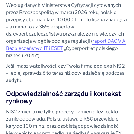
Według danych Ministerstwa Cyfryzacji cytowanych
przez Rzeczpospolitą w marcu 2026 roku, polskie
przepisy obejmą około 10 000 firm. To liczba znacząca
– a mimo to aż 36% ekspertów
ds. cyberbezpieczeństwa przyznaje, że nie wie, czy ich
organizacja w ogóle podlega regulacji (
raport DAGMA
Bezpieczeństwo IT i ESET
„Cyberportret polskiego
biznesu 2025″).
Jeśli masz wątpliwości, czy Twoja firma podlega NIS 2
– lepiej sprawdzić to teraz niż dowiedzieć się podczas
audytu.
Odpowiedzialność zarządu i kontekst
rynkowy
NIS2 zmienia nie tylko procesy – zmienia też to, kto
za nie odpowiada. Polska ustawa o KSC przewiduje
kary do 100 mln zł oraz osobistą odpowiedzialność
kierownictwa w przypadku zaniedbań – wskazuje EY