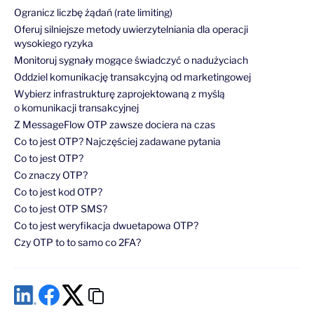
Ogranicz liczbę żądań (rate limiting)
Oferuj silniejsze metody uwierzytelniania dla operacji
wysokiego ryzyka
Monitoruj sygnały mogące świadczyć o nadużyciach
Oddziel komunikację transakcyjną od marketingowej
Wybierz infrastrukturę zaprojektowaną z myślą
o komunikacji transakcyjnej
Z MessageFlow OTP zawsze dociera na czas
Co to jest OTP? Najczęściej zadawane pytania
Co to jest OTP?
Co znaczy OTP?
Co to jest kod OTP?
Co to jest OTP SMS?
Co to jest weryfikacja dwuetapowa OTP?
Czy OTP to to samo co 2FA?
Jaka jest różnica między HOTP a TOTP?
Czy OTP SMS jest bezpieczne?