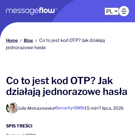
Główna nawigacja
Ot
Home
Blog
Co to jest kod OTP? Jak działają
/
/
jednorazowe hasła
Co to jest kod OTP? Jak
działają jednorazowe hasła
Security
SMS
Julia Matuszewska
15 min
7 lipca, 2026
SPIS TREŚCI