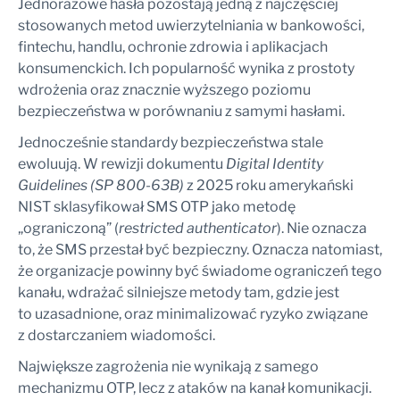
Jednorazowe hasła pozostają jedną z najczęściej
stosowanych metod uwierzytelniania w bankowości,
fintechu, handlu, ochronie zdrowia i aplikacjach
konsumenckich. Ich popularność wynika z prostoty
wdrożenia oraz znacznie wyższego poziomu
bezpieczeństwa w porównaniu z samymi hasłami.
Jednocześnie standardy bezpieczeństwa stale
ewoluują. W rewizji dokumentu
Digital Identity
Guidelines (SP 800-63B)
z 2025 roku amerykański
NIST sklasyfikował SMS OTP jako metodę
„ograniczoną” (
restricted authenticator
). Nie oznacza
to, że SMS przestał być bezpieczny. Oznacza natomiast,
że organizacje powinny być świadome ograniczeń tego
kanału, wdrażać silniejsze metody tam, gdzie jest
to uzasadnione, oraz minimalizować ryzyko związane
z dostarczaniem wiadomości.
Największe zagrożenia nie wynikają z samego
mechanizmu OTP, lecz z ataków na kanał komunikacji.