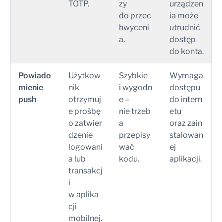
TOTP.
zy
urządzen
do przec
ia może
hwyceni
utrudnić
a.
dostęp
do konta.
Powiado
Użytkow
Szybkie
Wymaga
mienie
nik
i wygodn
dostępu
push
otrzymuj
e –
do intern
e prośbę
nie trzeb
etu
o zatwier
a
oraz zain
dzenie
przepisy
stalowan
logowani
wać
ej
a lub
kodu.
aplikacji.
transakcj
i
w aplika
cji
mobilnej.