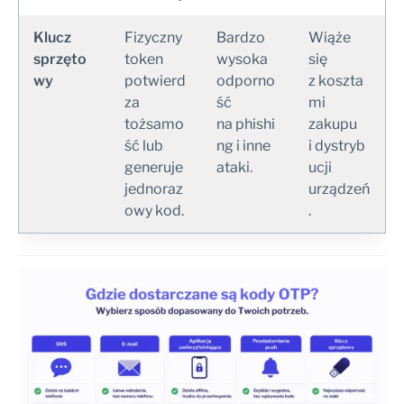
Klucz
Fizyczny
Bardzo
Wiąże
sprzęto
token
wysoka
się
wy
potwierd
odporno
z koszta
za
ść
mi
tożsamo
na phishi
zakupu
ść lub
ng i inne
i dystryb
generuje
ataki.
ucji
jednoraz
urządzeń
owy kod.
.