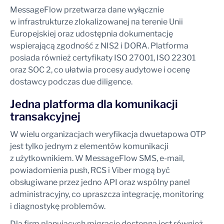
MessageFlow przetwarza dane wyłącznie
w infrastrukturze zlokalizowanej na terenie Unii
Europejskiej oraz udostępnia dokumentację
wspierającą zgodność z NIS2 i DORA. Platforma
posiada również certyfikaty ISO 27001, ISO 22301
oraz SOC 2, co ułatwia procesy audytowe i ocenę
dostawcy podczas due diligence.
Jedna platforma dla komunikacji
transakcyjnej
W wielu organizacjach weryfikacja dwuetapowa OTP
jest tylko jednym z elementów komunikacji
z użytkownikiem. W MessageFlow SMS, e-mail,
powiadomienia push, RCS i Viber mogą być
obsługiwane przez jedno API oraz wspólny panel
administracyjny, co upraszcza integrację, monitoring
i diagnostykę problemów.
Dla firm planujących migrację dostępna jest również