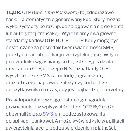
TL;DR:
OTP (
One-Time Password
) to jednorazowe
hasło – automatycznie generowany kod, który można
wykorzystać tylko raz, np. do zalogowania się do konta
lub autoryzacji transakcji. Wyróżniamy dwa główne
standardy kodów OTP: HOTP i TOTP. Kody mogą być
dostarczane za pośrednictwem wiadomości SMS,
poczty e-mail lub aplikacji uwierzytelniającej. W tym
przewodniku wyjaśniamy co to jest OTP, jak działa
mechanizm OTP, dlaczego NIST uznał kody OTP
wysyłane przez SMS za metodę „ograniczoną”
oraz od czego naprawdę zależy, czy kod dotrze
do użytkownika na czas, gdy jest najbardziej potrzebny.
Prawdopodobnie w ciągu ostatniego tygodnia
przynajmniej raz wpisywaliście kod OTP. Być może
otrzymaliście go
SMS-e
m
podczas logowania
do aplikacji bankowej. A może wyświetlił się w aplikacji
uwierzytelniającej przed zatwierdzeniem płatności.