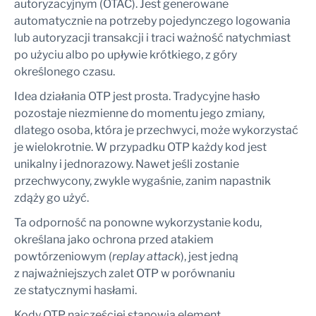
autoryzacyjnym (OTAC). Jest generowane
automatycznie na potrzeby pojedynczego logowania
lub autoryzacji transakcji i traci ważność natychmiast
po użyciu albo po upływie krótkiego, z góry
określonego czasu.
Idea działania OTP jest prosta. Tradycyjne hasło
pozostaje niezmienne do momentu jego zmiany,
dlatego osoba, która je przechwyci, może wykorzystać
je wielokrotnie. W przypadku OTP każdy kod jest
unikalny i jednorazowy. Nawet jeśli zostanie
przechwycony, zwykle wygaśnie, zanim napastnik
zdąży go użyć.
Ta odporność na ponowne wykorzystanie kodu,
określana jako ochrona przed atakiem
powtórzeniowym (
replay attack
), jest jedną
z najważniejszych zalet OTP w porównaniu
ze statycznymi hasłami.
Kody OTP najczęściej stanowią element