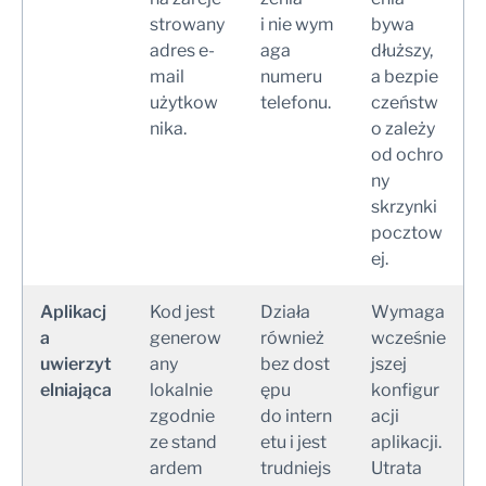
strowany
i nie wym
bywa
adres e-
aga
dłuższy,
mail
numeru
a bezpie
użytkow
telefonu.
czeństw
nika.
o zależy
od ochro
ny
skrzynki
pocztow
ej.
Aplikacj
Kod jest
Działa
Wymaga
a
generow
również
wcześnie
uwierzyt
any
bez dost
jszej
elniająca
lokalnie
ępu
konfigur
zgodnie
do intern
acji
ze stand
etu i jest
aplikacji.
ardem
trudniejs
Utrata