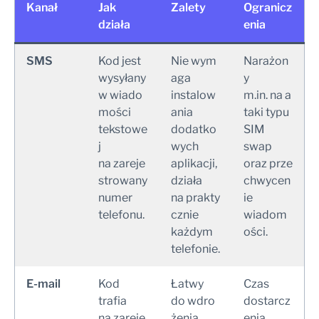
Kanał
Jak
Zalety
Ogranicz
działa
enia
SMS
Kod jest
Nie wym
Narażon
wysyłany
aga
y
w wiado
instalow
m.in. na a
mości
ania
taki typu
tekstowe
dodatko
SIM
j
wych
swap
na zareje
aplikacji,
oraz prze
strowany
działa
chwycen
numer
na prakty
ie
telefonu.
cznie
wiadom
każdym
ości.
telefonie.
E-mail
Kod
Łatwy
Czas
trafia
do wdro
dostarcz
na zareje
żenia
enia