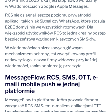
3.0 w marcu 2025 roku i jest stopniowo wdrażany
w Wiadomościach Google i Apple Messages.
RCS nie osiągnął jeszcze poziomu prywatności
aplikacji takich jak Signal czy WhatsApp, które stosują
E2EE domyślnie we wszystkich rozmowach. Dla
większości użytkowników RCS to jednak realny postęp
bezpieczeństwa względem klasycznych SMS-ów.
W wiadomościach biznesowych głównym
mechanizmem ochrony jest zweryfikowany profil
nadawcy: logo i nazwa firmy widoczne przy każdej
wiadomości, zanim odbiorca ją przeczyta.
MessageFlow: RCS, SMS, OTT, e-
mail i mobile push w jednej
platformie
MessageFlow to platforma, która pozwala firmom
zarządzać RCS, SMS-em, e-mailem, aplikacjami OTT
i powiadomieniami push z jednego miejsca, ze wspólną