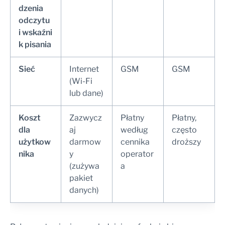
dzenia
odczytu
i wskaźni
k pisania
Sieć
Internet
GSM
GSM
(Wi-Fi
lub dane)
Koszt
Zazwycz
Płatny
Płatny,
dla
aj
według
często
użytkow
darmow
cennika
droższy
nika
y
operator
(zużywa
a
pakiet
danych)