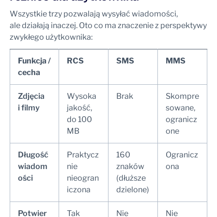
Wszystkie trzy pozwalają wysyłać wiadomości,
ale działają inaczej. Oto co ma znaczenie z perspektywy
zwykłego użytkownika:
Funkcja /
RCS
SMS
MMS
cecha
Zdjęcia
Wysoka
Brak
Skompre
i filmy
jakość,
sowane,
do 100
ogranicz
MB
one
Długość
Praktycz
160
Ogranicz
wiadom
nie
znaków
ona
ości
nieogran
(dłuższe
iczona
dzielone)
Potwier
Tak
Nie
Nie