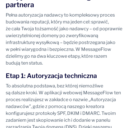
partnera
Pełna autoryzacja nadawcy to kompleksowy proces
budowania reputacji, który ma jeden cel: sprawić,
że cała Twoja tożsamość jako nadawcy – od poprawnie
uwierzytelnionej domeny po zweryfikowaną
infrastrukturę wysyłkową – będzie postrzegana jako
w pełni wiarygodna i bezpieczna. W MessageFlow
dzielimy go na dwa kluczowe etapy, które razem
budują ten status.
Etap 1: Autoryzacja techniczna
To absolutna podstawa, bez której niemożliwe
są dalsze kroki. W aplikacji webowej MessageFlow ten
proces realizujesz w zakładce o nazwie „Autoryzacja
nadawców”, gdzie z pomocą naszego kreatora
konfigurujesz protokoły SPF, DKIM i DMARC. Twoim
zadaniem jest skopiowanie ich i dodanie w panelu
zarządzania Twoją domeną (DNS). Dzięki naszemu