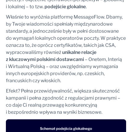
i lokalnej – to tzw.
podejście glokalne
.
Właśnie to wyróżnia platformę MessageFlow. Dbamy,
by Twoje wiadomości spełniały międzynarodowe
standardy, a jednocześnie były w pełni dostosowane
do wymagań lokalnych operatorów poczty. W praktyce
oznacza to, że oprócz certyfikatów, takich jak CSA,
wypracowaliśmy również
unikalne relacje
z kluczowymi polskimi dostawcami
– Onetem, Interią
i Wirtualną Polską – oraz uwzględniamy wymagania
innych europejskich providerów, np. czeskich,
francuskich czy włoskich.
Efekt? Pełna przewidywalność, większa skuteczność
kampanii i pełna zgodność z regulacjami prawnymi –
co daje Ci realną przewagę konkurencyjną
i bezpośrednio wpływa na wyniki biznesowe.