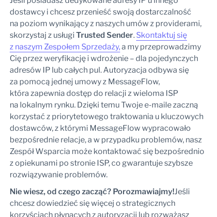
Jeśli posiadasz dedykowane adresy IP u innego
dostawcy i chcesz przenieść swoją dostarczalność
na poziom wynikający z naszych umów z providerami,
skorzystaj z usługi
Trusted Sender
.
Skontaktuj się
z naszym Zespołem Sprzedaży,
a my przeprowadzimy
Cię przez weryfikację i wdrożenie – dla pojedynczych
adresów IP lub całych pul. Autoryzacja odbywa się
za pomocą jednej umowy z MessageFlow,
która zapewnia dostęp do relacji z wieloma ISP
na lokalnym rynku. Dzięki temu Twoje e-maile zaczną
korzystać z priorytetowego traktowania u kluczowych
dostawców, z którymi MessageFlow wypracowało
bezpośrednie relacje, a w przypadku problemów, nasz
Zespół Wsparcia może kontaktować się bezpośrednio
z opiekunami po stronie ISP, co gwarantuje szybsze
rozwiązywanie problemów.
Nie wiesz, od czego zacząć? Porozmawiajmy!
Jeśli
chcesz dowiedzieć się więcej o strategicznych
korzyściach płynących z autoryzacji lub rozważasz