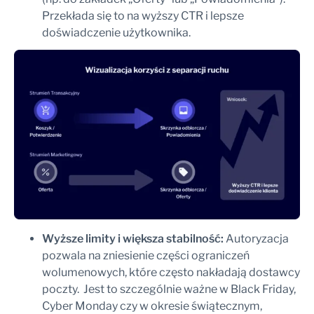
Przekłada się to na wyższy CTR i lepsze
doświadczenie użytkownika.
Wyższe limity i większa stabilność:
Autoryzacja
pozwala na zniesienie części ograniczeń
wolumenowych, które często nakładają dostawcy
poczty. Jest to szczególnie ważne w Black Friday,
Cyber Monday czy w okresie świątecznym,