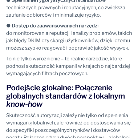
●
Spełnianie rygorystycznych standardów
technicznych, prawnych i reputacyjnych, co zwiększa
zaufanie odbiorców i minimalizuje ryzyko.
●
Dostęp do zaawansowanych narzędzi
do monitorowania reputacji i analizy problemów, takich
jak błędy DKIM czy skargi użytkowników, dzięki czemu
możesz szybko reagować i poprawiać jakość wysyłek.
To nie tylko wyróżnienie – to realne narzędzie, które
podnosi skuteczność kampanii w krajach o najbardziej
wymagających filtrach pocztowych.
Podejście glokalne: Połączenie
globalnych standardów z lokalnym
know-how
Skuteczność autoryzacji zależy nie tylko od spełnienia
wymagań globalnych, ale również od dostosowania się
do specyfiki poszczególnych rynków i dostawców
poczty. Połączenie tych dwóch perspektyw – globalnej