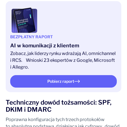
BEZPŁATNY RAPORT
AI w komunikacji z klientem
Zobacz, jak liderzy rynku wdrażają AI, omnichannel
i RCS. Wnioski 23 ekspertów z Google, Microsoft
i Allegro.
Pobierz raport
Techniczny dowód tożsamości: SPF,
DKIM i DMARC
Poprawna konfiguracja tych trzech protokołów
to absolutna podstawa, działająca jak cyfrowy „dowód