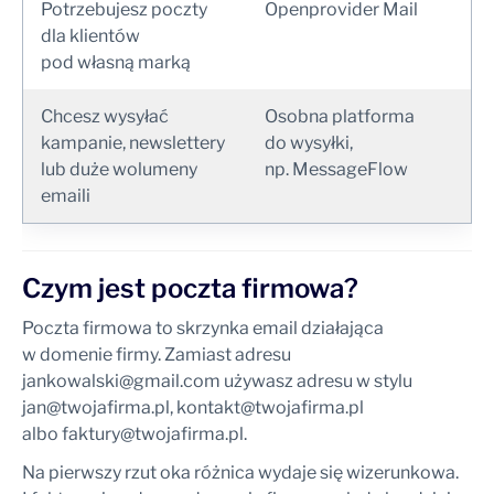
Potrzebujesz poczty
Openprovider Mail
dla klientów
pod własną marką
Chcesz wysyłać
Osobna platforma
kampanie, newslettery
do wysyłki,
lub duże wolumeny
np. MessageFlow
emaili
Czym jest poczta firmowa?
Poczta firmowa to skrzynka email działająca
w domenie firmy. Zamiast adresu
jankowalski@gmail.com
używasz adresu w stylu
jan@twojafirma.pl
,
kontakt@twojafirma.pl
albo
faktury@twojafirma.pl
.
Na pierwszy rzut oka różnica wydaje się wizerunkowa.