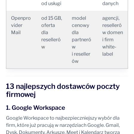
od usługi
danych
Openpro
od 15 GB,
model
agencji,
vider
oferta
cenowy
reselleró
Mail
dla
dla
w domen
reselleró
partneró
i firm
w
w
white-
i reseller
label
ów
13 najlepszych dostawców poczty
firmowej
1. Google Workspace
Google Workspace to najbezpieczniejszy wybór dla
firm, które już pracują w narzędziach Google. Gmail,
Dysk, Dokumenty, Arkusze, Meet i Kalendarz tworzą