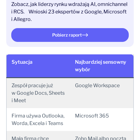
Zobacz, jak liderzy rynku wdrażają AI, omnichannel
i RCS. Wnioski 23 ekspertów z Google, Microsoft
i Allegro.
Pobierz raport
Sytuacja
Najbardziej sensowny
wybór
Zespół pracuje już
Google Workspace
w Google Docs, Sheets
i Meet
Firma używa Outlooka,
Microsoft 365
Worda, Excela i Teams
Mała firma chce
Zoho Mail albo poczta