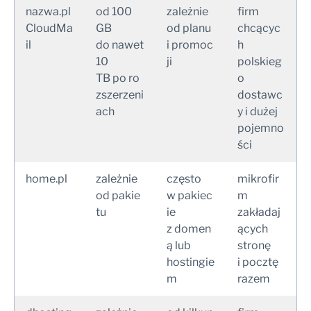
nazwa.pl
od 100
zależnie
firm
CloudMa
GB
od planu
chcącyc
il
do nawet
i promoc
h
10
ji
polskieg
TB po ro
o
zszerzeni
dostawc
ach
y i dużej
pojemno
ści
home.pl
zależnie
często
mikrofir
od pakie
w pakiec
m
tu
ie
zakładaj
z domen
ących
ą lub
stronę
hostingie
i pocztę
m
razem