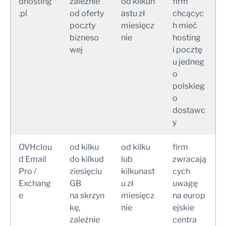
dhosting
zależnie
od kilkun
firm
.pl
od oferty
astu zł
chcącyc
poczty
miesięcz
h mieć
bizneso
nie
hosting
wej
i pocztę
u jedneg
o
polskieg
o
dostawc
y
OVHclou
od kilku
od kilku
firm
d Email
do kilkud
lub
zwracają
Pro /
ziesięciu
kilkunast
cych
Exchang
GB
u zł
uwagę
e
na skrzyn
miesięcz
na europ
kę,
nie
ejskie
zależnie
centra