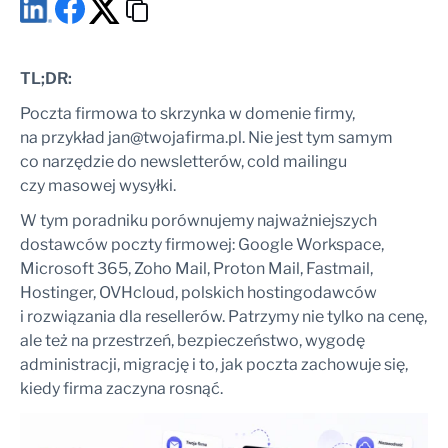
Ignorowanie DNS
Zakładanie własnego serwera pocztowego bez zasobów
Brak planu migracji
Jak wybrać dostawcę poczty firmowej?
TL;DR:
Podsumowanie
Poczta firmowa to skrzynka w domenie firmy,
FAQ: Najlepsi dostawcy hostingu email
na przykład
jan@twojafirma.pl
. Nie jest tym samym
Jaki jest najtańszy sposób na założenie poczty firmowej?
co narzędzie do newsletterów, cold mailingu
Czy Google Workspace opłaca się dla jednej osoby?
czy masowej wysyłki.
Microsoft 365 czy Google Workspace dla małej firmy?
W tym poradniku porównujemy najważniejszych
Czy można mieć pocztę firmową bez strony internetowej?
dostawców poczty firmowej: Google Workspace,
Czy mogę wysyłać newsletter z Gmaila firmowego?
Microsoft 365, Zoho Mail, Proton Mail, Fastmail,
Czym różni się SMTP od poczty firmowej?
Hostinger, OVHcloud, polskich hostingodawców
Czy warto kupić pocztę u tego samego dostawcy
co domenę?
i rozwiązania dla resellerów. Patrzymy nie tylko na cenę,
Jak długo trwa migracja poczty firmowej?
ale też na przestrzeń, bezpieczeństwo, wygodę
Czy własny serwer pocztowy ma sens?
administracji, migrację i to, jak poczta zachowuje się,
Kiedy poczta firmowa przestaje wystarczać?
kiedy firma zaczyna rosnąć.