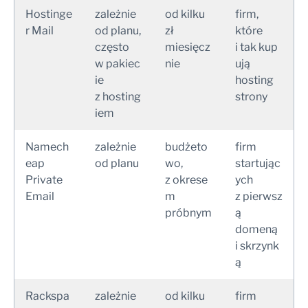
Hostinge
zależnie
od kilku
firm,
r Mail
od planu,
zł
które
często
miesięcz
i tak kup
w pakiec
nie
ują
ie
hosting
z hosting
strony
iem
Namech
zależnie
budżeto
firm
eap
od planu
wo,
startując
Private
z okrese
ych
Email
m
z pierwsz
próbnym
ą
domeną
i skrzynk
ą
Rackspa
zależnie
od kilku
firm