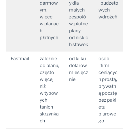
darmow
y dla
i budżeto
ym,
małych
wych
więcej
zespołó
wdrożeń
w planac
w, płatne
h
plany
płatnych
od niskic
h stawek
Fastmail
zależnie
od kilku
osób
od planu,
dolarów
i firm
często
miesięcz
ceniącyc
więcej
nie
h prostą,
niż
prywatn
w typow
ą pocztę
ych
bez paki
tanich
etu
skrzynka
biurowe
ch
go