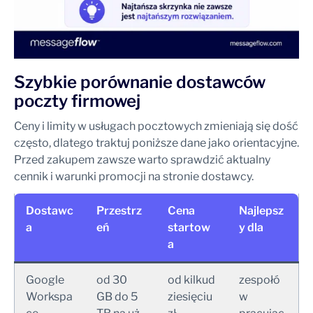
Szybkie porównanie dostawców
poczty firmowej
Ceny i limity w usługach pocztowych zmieniają się dość
często, dlatego traktuj poniższe dane jako orientacyjne.
Przed zakupem zawsze warto sprawdzić aktualny
cennik i warunki promocji na stronie dostawcy.
Dostawc
Przestrz
Cena
Najlepsz
a
eń
startow
y dla
a
Google
od 30
od kilkud
zespołó
Workspa
GB do 5
ziesięciu
w