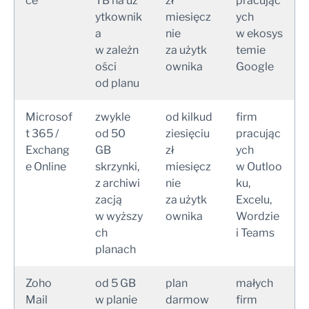
ce
TB na uż
zł
pracując
ytkownik
miesięcz
ych
a
nie
w ekosys
w zależn
za użytk
temie
ości
ownika
Google
od planu
Microsof
zwykle
od kilkud
firm
t 365 /
od 50
ziesięciu
pracując
Exchang
GB
zł
ych
e Online
skrzynki,
miesięcz
w Outloo
z archiwi
nie
ku,
zacją
za użytk
Excelu,
w wyższy
ownika
Wordzie
ch
i Teams
planach
Zoho
od 5 GB
plan
małych
Mail
w planie
darmow
firm