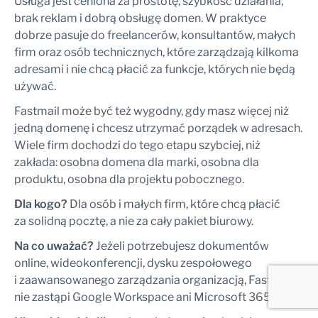
Usługa jest ceniona za prostotę, szybkość działania,
brak reklam i dobrą obsługę domen. W praktyce
dobrze pasuje do freelancerów, konsultantów, małych
firm oraz osób technicznych, które zarządzają kilkoma
adresami i nie chcą płacić za funkcje, których nie będą
używać.
Fastmail może być też wygodny, gdy masz więcej niż
jedną domenę i chcesz utrzymać porządek w adresach.
Wiele firm dochodzi do tego etapu szybciej, niż
zakłada: osobna domena dla marki, osobna dla
produktu, osobna dla projektu pobocznego.
Dla kogo?
Dla osób i małych firm, które chcą płacić
za solidną pocztę, a nie za cały pakiet biurowy.
Na co uważać?
Jeżeli potrzebujesz dokumentów
online, wideokonferencji, dysku zespołowego
i zaawansowanego zarządzania organizacją, Fastmail
nie zastąpi Google Workspace ani Microsoft 365.