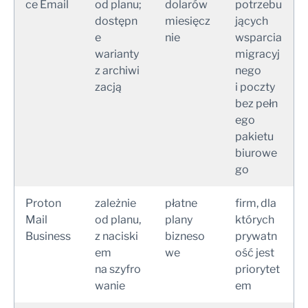
ce Email
od planu;
dolarów
potrzebu
dostępn
miesięcz
jących
e
nie
wsparcia
warianty
migracyj
z archiwi
nego
zacją
i poczty
bez pełn
ego
pakietu
biurowe
go
Proton
zależnie
płatne
firm, dla
Mail
od planu,
plany
których
Business
z naciski
bizneso
prywatn
em
we
ość jest
na szyfro
priorytet
wanie
em