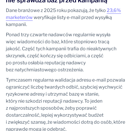
nie sprawdza baz przed kampanią
Dane branżowe z 2025 roku pokazują, że tylko
23,6%
marketerów
weryfikuje listy e-mail przed wysyłką
kampanii.
Ponad trzy czwarte nadawców regularnie wysyła
więc wiadomości do baz, które stopniowo tracą
jakość. Część tych kampanii trafia do nieaktywnych
skrzynek, część kończy się odbiciami, a część
po prostu osłabia reputację nadawcy
bez natychmiastowego ostrzeżenia.
Tymczasem regularna walidacja adresu e-mail pozwala
ograniczyć liczbę twardych odbić, szybciej wychwycić
ryzykowne adresy i utrzymać bazę w stanie,
który nie szkodzi reputacji nadawcy. To jeden
z najprostszych sposobów, żeby poprawić
dostarczalność, lepiej wykorzystywać budżet
i zwiększyć szansę, że wiadomości dotrą do osób, które
naprawdę mogą je odebrać.