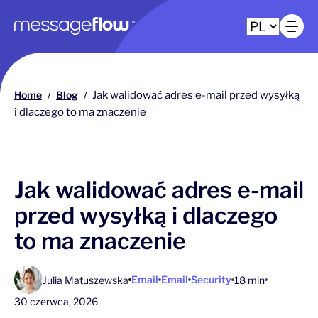
Główna nawigacja
Ot
Home
Blog
Jak walidować adres e-mail przed wysyłką
/
/
i dlaczego to ma znaczenie
Jak walidować adres e-mail
przed wysyłką i dlaczego
to ma znaczenie
Email
Email
Security
Julia Matuszewska
18 min
30 czerwca, 2026