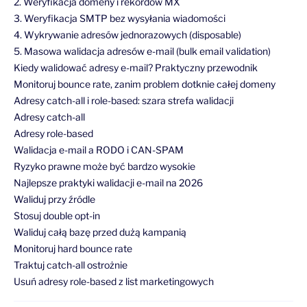
2. Weryfikacja domeny i rekordów MX
3. Weryfikacja SMTP bez wysyłania wiadomości
4. Wykrywanie adresów jednorazowych (disposable)
5. Masowa walidacja adresów e-mail (bulk email validation)
Kiedy walidować adresy e-mail? Praktyczny przewodnik
Monitoruj bounce rate, zanim problem dotknie całej domeny
Adresy catch-all i role-based: szara strefa walidacji
Adresy catch-all
Adresy role-based
Walidacja e-mail a RODO i CAN-SPAM
Ryzyko prawne może być bardzo wysokie
Najlepsze praktyki walidacji e-mail na 2026
Waliduj przy źródle
Stosuj double opt-in
Waliduj całą bazę przed dużą kampanią
Monitoruj hard bounce rate
Traktuj catch-all ostrożnie
Usuń adresy role-based z list marketingowych
Waliduj ponownie po długiej przerwie