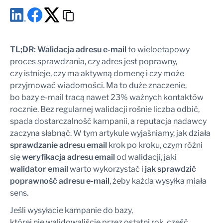
Korzystaj z platform z logami SMTP
Nigdy nie kupuj list
Walidacja adresu e-mail to wstęp. Wysyłka to wynik.
MessageFlow: od czystej bazy do skutecznej wysyłki
TL;DR: Walidacja adresu e-mail
to wieloetapowy
Najczęściej zadawane pytania o walidację adresu e-mail
proces sprawdzania, czy adres jest poprawny,
Czym jest walidacja adresu email?
czy istnieje, czy ma aktywną domenę i czy może
Czym różni się walidacja od weryfikacji adresu email?
przyjmować wiadomości. Ma to duże znaczenie,
Jak sprawdzić poprawność adresu e-mail?
bo bazy e-mail tracą nawet 23% ważnych kontaktów
Na czym polega sprawdzanie adresu email?
rocznie. Bez regularnej walidacji rośnie liczba odbić,
Jaki walidator email wybrać?
spada dostarczalność kampanii, a reputacja nadawcy
Jak często powinienem walidować listę mailingową?
zaczyna słabnąć. W tym artykule wyjaśniamy, jak działa
Czy walidacja e-mail eliminuje wszystkie odbicia?
sprawdzanie adresu email
krok po kroku, czym różni
Co to jest adres catch-all i jak go traktować?
się
weryfikacja adresu email
od walidacji, jaki
walidator email
warto wykorzystać i
jak sprawdzić
poprawność adresu e-mail
, żeby każda wysyłka miała
sens.
Jeśli wysyłacie kampanie do bazy,
której nie walidowaliście przez ostatni rok, część