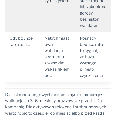
zym użyciem
stare, błędne
lub zakupione
adresy
bez historii
walidacji
Gdy bounce
Natychmiast
Rosnący
rate rośnie
owa
bounce rate
walidacja
to sygnał,
segmentu
że baza
z wysokim
wymaga
wskaźnikiem
pilnego
odbić
czyszczenia
Dla list marketingowych bezpiecznym minimum jest
walidacja co 3–6 miesięcy oraz zawsze przed dużą
kampanią. Dla aktywnych sekwencji outboundowych
warto robić to częściej: co miesiąc albo przed każdą