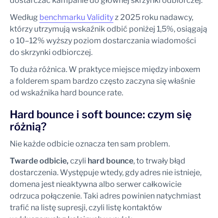
dostarczać kampanie do głównej skrzynki odbiorczej.
Według
benchmarku Validity
z 2025 roku nadawcy,
którzy utrzymują wskaźnik odbić poniżej 1,5%, osiągają
o 10–12% wyższy poziom dostarczania wiadomości
do skrzynki odbiorczej.
To duża różnica. W praktyce miejsce między inboxem
a folderem spam bardzo często zaczyna się właśnie
od wskaźnika hard bounce rate.
Hard bounce i soft bounce: czym się
różnią?
Nie każde odbicie oznacza ten sam problem.
Twarde odbicie,
czyli
hard bounce
, to trwały błąd
dostarczenia. Występuje wtedy, gdy adres nie istnieje,
domena jest nieaktywna albo serwer całkowicie
odrzuca połączenie. Taki adres powinien natychmiast
trafić na listę supresji, czyli listę kontaktów