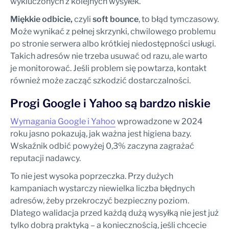
wykluczonych z kolejnych wysyłek.
Miękkie odbicie,
czyli
soft bounce
, to błąd tymczasowy.
Może wynikać z pełnej skrzynki, chwilowego problemu
po stronie serwera albo krótkiej niedostępności usługi.
Takich adresów nie trzeba usuwać od razu, ale warto
je monitorować. Jeśli problem się powtarza, kontakt
również może zacząć szkodzić dostarczalności.
Progi Google i Yahoo są bardzo niskie
Wymagania Google i Yahoo
wprowadzone w 2024
roku jasno pokazują, jak ważna jest higiena bazy.
Wskaźnik odbić powyżej 0,3% zaczyna zagrażać
reputacji nadawcy.
To nie jest wysoka poprzeczka. Przy dużych
kampaniach wystarczy niewielka liczba błędnych
adresów, żeby przekroczyć bezpieczny poziom.
Dlatego walidacja przed każdą dużą wysyłką nie jest już
tylko dobrą praktyką – a koniecznością, jeśli chcecie