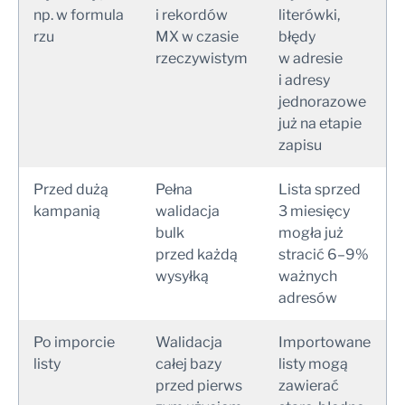
np. w formula
i rekordów
literówki,
rzu
MX w czasie
błędy
rzeczywistym
w adresie
i adresy
jednorazowe
już na etapie
zapisu
Przed dużą
Pełna
Lista sprzed
kampanią
walidacja
3 miesięcy
bulk
mogła już
przed każdą
stracić 6–9%
wysyłką
ważnych
adresów
Po imporcie
Walidacja
Importowane
listy
całej bazy
listy mogą
przed pierws
zawierać