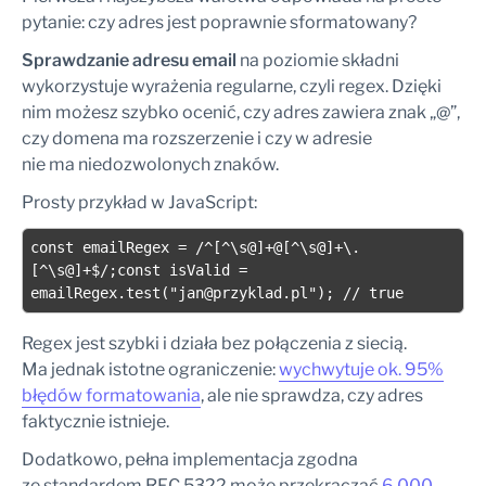
pytanie: czy adres jest poprawnie sformatowany?
Sprawdzanie adresu email
na poziomie składni
wykorzystuje wyrażenia regularne, czyli regex. Dzięki
nim możesz szybko ocenić, czy adres zawiera znak „@”,
czy domena ma rozszerzenie i czy w adresie
nie ma niedozwolonych znaków.
Prosty przykład w JavaScript:
const emailRegex = /^[^\s@]+@[^\s@]+\.
[^\s@]+$/;const isValid = 
emailRegex.test("
jan@przyklad.pl
"); // true
Regex jest szybki i działa bez połączenia z siecią.
Ma jednak istotne ograniczenie:
wychwytuje ok. 95%
błędów formatowania
, ale nie sprawdza, czy adres
faktycznie istnieje.
Dodatkowo, pełna implementacja zgodna
ze standardem RFC 5322 może przekraczać
6 000