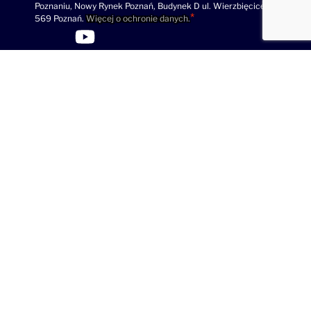
Poznaniu, Nowy Rynek Poznań, Budynek D ul. Wierzbięcice 1B 61-
569 Poznań.
Więcej o ochronie danych.
>Link do profilu LinkedIn
>Link do profilu Facebook
>Link do profilu YouTube
>Link do profilu YouTube
© 2026 messageflow.com | Wszelkie prawa zastrzeżone. |
Używamy cookies.
Polityka prywatności
Cookies
Polityka antyspamowa Vercom S.A.
Zgłoś nadużycie
Umowa ramowa