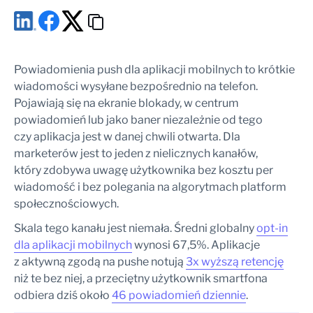
Zasady częstotliwości
Testy A/B kampanii push
Zarządzanie brakiem zgody – fallback do in-app lub e-maila
Analityka powiadomień push – KPI, które musisz mierzyć
Powiadomienia push dla aplikacji mobilnych to krótkie
Opt-in rate
wiadomości wysyłane bezpośrednio na telefon.
Delivery rate vs. impression rate
Pojawiają się na ekranie blokady, w centrum
CTR według branży
powiadomień lub jako baner niezależnie od tego
Współczynnik konwersji i atrybucja przychodów
czy aplikacja jest w danej chwili otwarta. Dla
Opt-out rate – wczesny sygnał rezygnacji
marketerów jest to jeden z nielicznych kanałów,
Retention rate (Dzień 1 / 7 / 30)
który zdobywa uwagę użytkownika bez kosztu per
Przykłady użycia powiadomień push w różnych branżach
wiadomość i bez polegania na algorytmach platform
E-commerce
społecznościowych.
Fintech
Skala tego kanału jest niemała. Średni globalny
opt-in
Media i rozrywka
dla aplikacji mobilnych
wynosi 67,5%. Aplikacje
Podróże i logistyka
z aktywną zgodą na pushe notują
3x wyższą retencję
Retail i marketing zbliżeniowy
niż te bez niej, a przeciętny użytkownik smartfona
FAQ – Push dla aplikacji mobilnych
odbiera dziś
około
46 powiadomień dziennie
.
Jak działają powiadomienia push w aplikacji mobilnej?