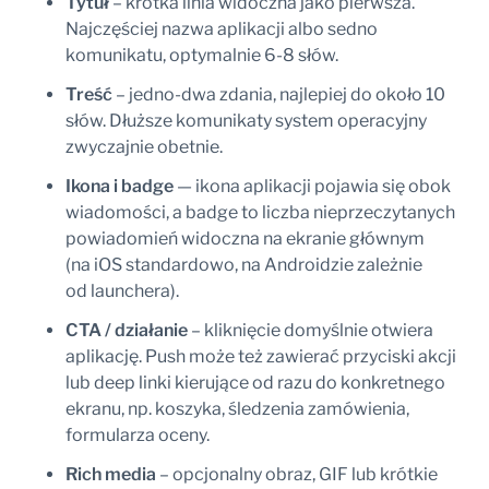
Tytuł
– krótka linia widoczna jako pierwsza.
Najczęściej nazwa aplikacji albo sedno
komunikatu, optymalnie 6-8 słów.
Treść
– jedno-dwa zdania, najlepiej do około 10
słów. Dłuższe komunikaty system operacyjny
zwyczajnie obetnie.
Ikona i badge
— ikona aplikacji pojawia się obok
wiadomości, a badge to liczba nieprzeczytanych
powiadomień widoczna na ekranie głównym
(na iOS standardowo, na Androidzie zależnie
od launchera).
CTA / działanie
– kliknięcie domyślnie otwiera
aplikację. Push może też zawierać przyciski akcji
lub deep linki kierujące od razu do konkretnego
ekranu, np. koszyka, śledzenia zamówienia,
formularza oceny.
Rich media
– opcjonalny obraz, GIF lub krótkie