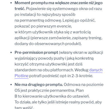
Moment promptu ma większe znaczenie niż jego
treść.
Pojawienie się systemowego okna od razu
po instalacji to najszybszy sposób
na permanentną odmowę. Lepiej go opóźnić,
pokazać po pierwszym evencie,
w którym użytkownik styka się z wartością
aplikacji (pierwsze zamówienie, zapisany trening,
dodany do obserwowanych produkt).
Pre-permission prompt
(własny ekran w aplikacji
wyjaśniający powody pushy i jaką konkretną
korzyść otrzyma użytkownik) jest dziś
standardem na obu platformach. Według
danych
Plotline
potrafi podnieść opt-in 2-3-krotnie.
Nie ma drugiego promptu.
Odmowa na poziomie
OS jest praktycznie permanentna. Plan
B to kierowanie użytkownika do ustawień.
To działa, ale tylko jeśli istnieje realny powód, aby
tam wejść.