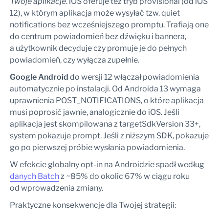
Twoje aplikacje
. iOS oferuje też tryb provisional (od iOS
12), w którym aplikacja może wysyłać tzw. quiet
notifications bez wcześniejszego promptu. Trafiają one
do centrum powiadomień bez dźwięku i bannera,
a użytkownik decyduje czy promuje je do pełnych
powiadomień, czy wyłącza zupełnie.
Google Android
do wersji 12 włączał powiadomienia
automatycznie po instalacji. Od Androida 13 wymaga
uprawnienia POST_NOTIFICATIONS, o które aplikacja
musi poprosić jawnie, analogicznie do iOS. Jeśli
aplikacja jest skompilowana z targetSdkVersion 33+,
system pokazuje prompt. Jeśli z niższym SDK, pokazuje
go po pierwszej próbie wysłania powiadomienia.
W efekcie globalny opt-in na Androidzie spadł według
danych Batch
z ~85% do okolic 67% w ciągu roku
od wprowadzenia zmiany.
Praktyczne konsekwencje dla Twojej strategii: