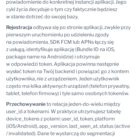
powiadomienie do konkretnej instancji aplikacji. Jego
cykl życia decyduje o tym czy faktycznie będziesz
w stanie dotrzeć do swojej bazy.
Rejestracja
odbywa się po stronie aplikacji, zwykle przy
pierwszym uruchomieniu po udzieleniu zgody
na powiadomienia. SDK FCM lub APNs łączy się
z usługą, identyfikuje aplikację (Bundle ID na iOS,
package name na Androidzie) i otrzymuje
w odpowiedzi token. Aplikacja powinna następnie
wysłać token na Twój backend i powiązać go z kontem
użytkownika, nie z urządzeniem. Jeden użytkownik
często ma kilka aktywnych urządzeń (telefon prywatny,
tablet, telefon firmowy) i tyle samo osobnych tokenów.
Przechowywanie
to relacja jeden-do-wielu między
user_id a tokenami. W praktyce utrzymujesz tabelę
device_tokens z polami: user_id, token, platform
(iOS/Android), app_version, last_seen_at, status (active
/ invalidated). Dane te wystarczą do segmentacji