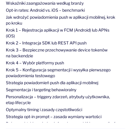
Wskaźniki zaangażowania według branży
Opt-in rates: Android vs. iOS – benchmarki
Jak wdrożyć powiadomienia push w aplikacji mobilnej, krok
po kroku
Krok 1 – Rejestracja aplikacji w FCM (Android) lub APNs
(iOS)
Krok 2 – Integracja SDK lub REST API push
Krok 3 – Bezpieczne przechowywanie device tokenów
na backendzie
Krok 4 – Wybór platformy push
Krok 5 – Konfiguracja segmentacji i wysyłka pierwszego
powiadomienia testowego
Strategia powiadomień push dla aplikacji mobilnej
Segmentacja i targeting behawioralny
Personalizacja – triggery zdarzeń, atrybuty użytkownika,
etap lifecycle
Optymalny timing i zasady częstotliwości
Strategia opt-in prompt – zasada wymiany wartości
Dobre praktyki powiadomień push – co robić i czego unikać
Copywriting