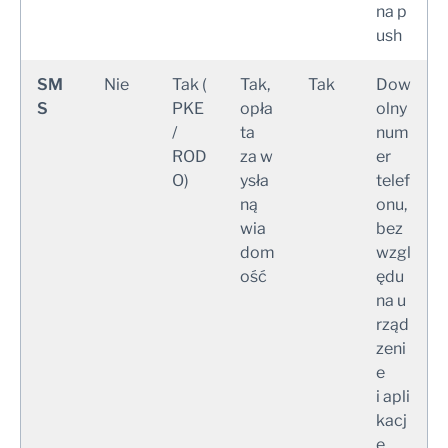
na p
ush
SM
Nie
Tak (
Tak,
Tak
Dow
S
PKE
opła
olny
/
ta
num
ROD
za w
er
O)
ysła
telef
ną
onu,
wia
bez
dom
wzgl
ość
ędu
na u
rząd
zeni
e
i apli
kacj
ę