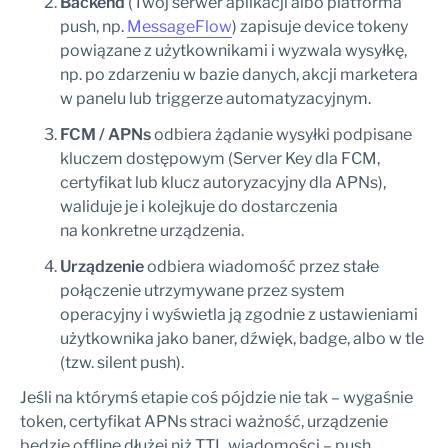
Backend
(Twój serwer aplikacji albo platforma
push, np.
MessageFlow
) zapisuje device tokeny
powiązane z użytkownikami i wyzwala wysyłkę,
np. po zdarzeniu w bazie danych, akcji marketera
w panelu lub triggerze automatyzacyjnym.
FCM / APNs
odbiera żądanie wysyłki podpisane
kluczem dostępowym (Server Key dla FCM,
certyfikat lub klucz autoryzacyjny dla APNs),
waliduje je i kolejkuje do dostarczenia
na konkretne urządzenia.
Urządzenie
odbiera wiadomość przez stałe
połączenie utrzymywane przez system
operacyjny i wyświetla ją zgodnie z ustawieniami
użytkownika jako baner, dźwięk, badge, albo w tle
(tzw. silent push).
Jeśli na którymś etapie coś pójdzie nie tak – wygaśnie
token, certyfikat APNs straci ważność, urządzenie
będzie offline dłużej niż TTL wiadomości – push