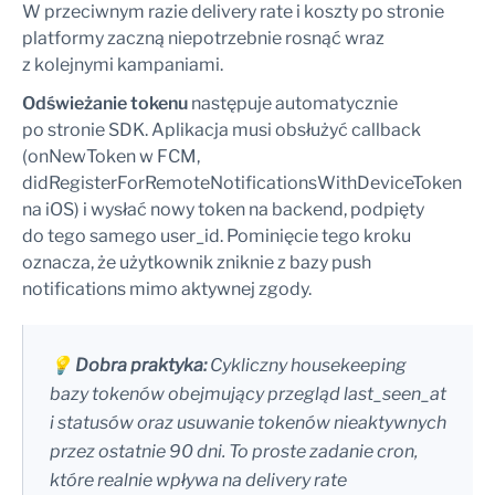
W przeciwnym razie delivery rate i koszty po stronie
platformy zaczną niepotrzebnie rosnąć wraz
z kolejnymi kampaniami.
Odświeżanie tokenu
następuje automatycznie
po stronie SDK. Aplikacja musi obsłużyć callback
(onNewToken w FCM,
didRegisterForRemoteNotificationsWithDeviceToken
na iOS) i wysłać nowy token na backend, podpięty
do tego samego user_id. Pominięcie tego kroku
oznacza, że użytkownik zniknie z bazy push
notifications mimo aktywnej zgody.
💡
Dobra praktyka:
Cykliczny housekeeping
bazy tokenów obejmujący przegląd last_seen_at
i statusów oraz usuwanie tokenów nieaktywnych
przez ostatnie 90 dni. To proste zadanie cron,
które realnie wpływa na delivery rate