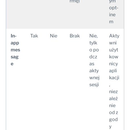
rmę)
ym
opt-
ine
m
In-
Tak
Nie
Brak
Nie,
Akty
app
tylk
wni
mes
o po
użyt
sag
dcz
kow
e
as
nicy
akty
apli
wnej
kacji
sesji
,
niez
ależ
nie
od z
god
y