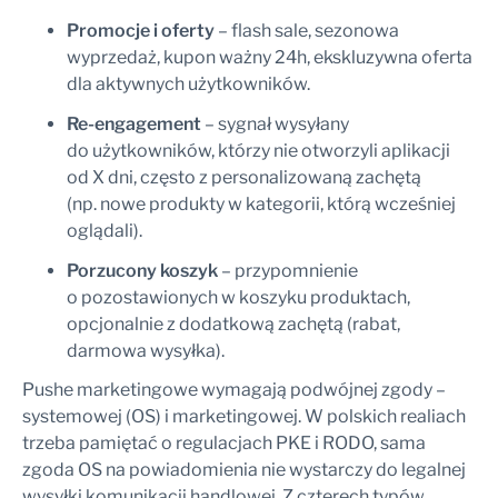
Promocje i oferty
– flash sale, sezonowa
wyprzedaż, kupon ważny 24h, ekskluzywna oferta
dla aktywnych użytkowników.
Re-engagement
– sygnał wysyłany
do użytkowników, którzy nie otworzyli aplikacji
od X dni, często z personalizowaną zachętą
(np. nowe produkty w kategorii, którą wcześniej
oglądali).
Porzucony koszyk
– przypomnienie
o pozostawionych w koszyku produktach,
opcjonalnie z dodatkową zachętą (rabat,
darmowa wysyłka).
Pushe marketingowe wymagają podwójnej zgody –
systemowej (OS) i marketingowej. W polskich realiach
trzeba pamiętać o regulacjach PKE i RODO, sama
zgoda OS na powiadomienia nie wystarczy do legalnej
wysyłki komunikacji handlowej. Z czterech typów