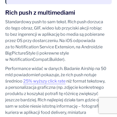
Rich push z multimediami
Standardowy push to sam tekst. Rich push dorzuca
do tego obraz, GIF, wideo lub przyciski akcji robiąc
to bez ingerencji w aplikację bo media są pobierane
przez OS przy dostarczeniu. Na iOS odpowiada
za to Notification Service Extension, na Androidzie
BigPictureStyle (i pokrewne style
w NotificationCompat.Builder).
Performance widać w danych. Badanie Airship na 50
mld powiadomień pokazuje, że rich push notuje
średnio
o
25% wyższy click rate
niż format tekstowy,
a personalizacja graficzna (np. zdjęcie konkretnego
produktu z koszyka) potrafi tę różnicę zwiększyć
jeszcze bardziej. Rich najlepiej działa tam gdzie obraz
sam w sobie niesie istotną informację – fotografia
kuriera w aplikacji food delivery, miniatura