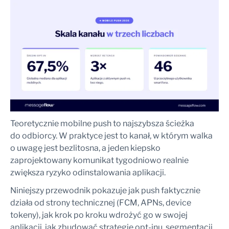
Czym różnią się powiadomienia push od wiadomości SMS?
Jak wdrożyć powiadomienia push w aplikacji mobilnej?
Jaki jest dobry CTR dla powiadomień push?
Jak często wysyłać powiadomienia push?
Jaki jest średni opt-in rate dla powiadomień push?
Teoretycznie mobilne push to najszybsza ścieżka
do odbiorcy. W praktyce jest to kanał, w którym walka
o uwagę jest bezlitosna, a jeden kiepsko
zaprojektowany komunikat tygodniowo realnie
zwiększa ryzyko odinstalowania aplikacji.
Niniejszy przewodnik pokazuje jak push faktycznie
działa od strony technicznej (FCM, APNs, device
tokeny), jak krok po kroku wdrożyć go w swojej
aplikacji, jak zbudować strategię opt-inu, segmentacji