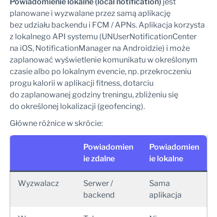
Powiadomienie lokalne (local notification)
jest
planowane i wyzwalane przez samą aplikację
bez udziału backendu i FCM / APNs. Aplikacja korzysta
z lokalnego API systemu (UNUserNotificationCenter
na iOS, NotificationManager na Androidzie) i może
zaplanować wyświetlenie komunikatu w określonym
czasie albo po lokalnym evencie, np. przekroczeniu
progu kalorii w aplikacji fitness, dotarciu
do zaplanowanej godziny treningu, zbliżeniu się
do określonej lokalizacji (geofencing).
Główne różnice w skrócie:
Powiadomien
Powiadomien
ie zdalne
ie lokalne
Wyzwalacz
Serwer /
Sama
backend
aplikacja