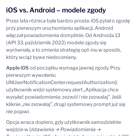
iOS vs. Android – modele zgody
Przez lata różnica była bardzo prosta: iOS pytał o zgodę
przy pierwszym uruchomieniu aplikacji, Android
włączał powiadomienia domyślnie. Od Androida 13
(API 33, październik 2022) modele zgody się
wyrównały, a to zmienia strategię opt-inu w sposób,
który wciąż bywa niedoceniany.
Apple iOS
od początku wymaga jawnej zgody. Przy
pierwszym wywołaniu
UNUserNotificationCenter.requestAuthorization()
użytkownik widzi systemowy alert „Aplikacja chce
wysyłać powiadomienia: zezwól / nie zezwalaj”. Jeśli
kliknie „nie zezwalaj”, drugi systemowy prompt już się
nie pojawi.
Opcja wraca dopiero, gdy użytkownik samodzielnie
wejdzie w
Ustawienia → Powiadomienia →