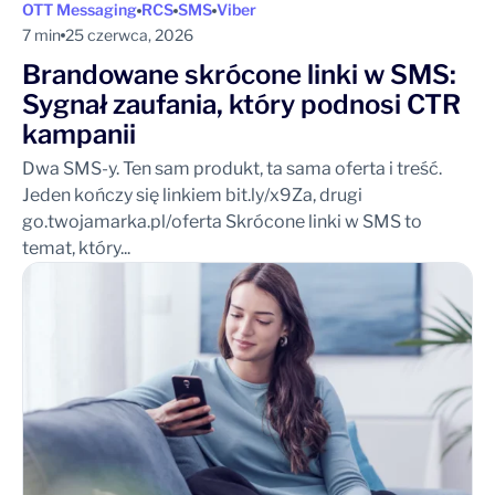
OTT Messaging
RCS
SMS
Viber
7 min
25 czerwca, 2026
Brandowane skrócone linki w SMS:
Sygnał zaufania, który podnosi CTR
kampanii
Dwa SMS-y. Ten sam produkt, ta sama oferta i treść.
Jeden kończy się linkiem bit.ly/x9Za, drugi
go.twojamarka.pl/oferta Skrócone linki w SMS to
temat, który...