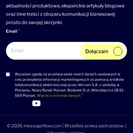
aktualności produktowe, eksperckie artykuły blogowe
oraz inne treści z obszaru komunikacji biznesowej
prosto do swojej skrzynki.
Email
Dołączam
Wyrażam zgodę na przetwarzanie moich danych osobowych w
Consent
celu przesyłania informacji marketingowych za pomocą środków
(wymagane)
telekomunikacji elektronicznej przez Vercom S.A. z siedzibą w
Poznaniu, Nowy Rynek Poznań, Budynek D ul. Wierzbięcice 1B 61-
569 Poznań.
Więcej o ochronie danych.
>Link do profilu LinkedIn
>Link do profilu Facebook
>Link do profilu YouTube
>Link do profilu YouTube
© 2026 messageflow.com | Wszelkie prawa zastrzeżone. |
Używamy cookies.