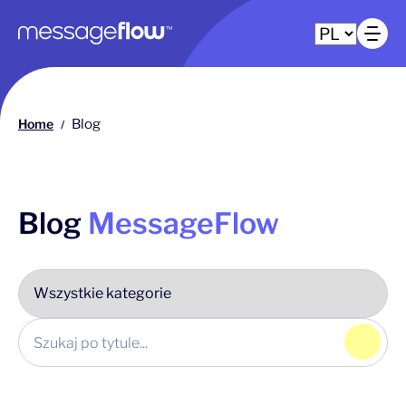
Główna nawigacja
Ot
Home
Blog
/
Blog
MessageFlow
Klikn