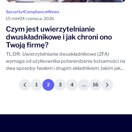
Security
Compliance
News
15 min
24 czerwca, 2026
Czym jest uwierzytelnianie
dwuskładnikowe i jak chroni ono
Twoją firmę?
TL;DR: Uwierzytelnianie dwuskładnikowe (2FA)
wymaga od użytkownika potwierdzenia tożsamości na
dwa sposoby: hasłem i drugim składnikiem, takim jak...
1
2
3
4
…
16