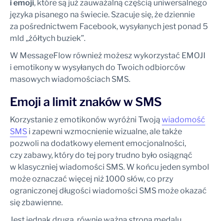
i emoji
, które są już zauważalną częścią uniwersalnego
języka pisanego na świecie. Szacuje się, że dziennie
za pośrednictwem Facebook, wysyłanych jest ponad 5
mld „żółtych buziek”.
W MessageFlow również możesz wykorzystać EMOJI
i emotikony w wysyłanych do Twoich odbiorców
masowych wiadomościach SMS.
Emoji a limit znaków w SMS
Korzystanie z emotikonów wyróżni Twoją
wiadomość
SMS
i zapewni wzmocnienie wizualne, ale także
pozwoli na dodatkowy element emocjonalności,
czy zabawy, który do tej pory trudno było osiągnąć
w klasyczniej wiadomości SMS. W końcu jeden symbol
może oznaczać więcej niż 1000 słów, co przy
ograniczonej długości wiadomości SMS może okazać
się zbawienne.
Jest jednak druga, równie ważna strona medalu,