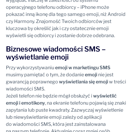
wyglądać inaczej w zależności od systemu
operacyjnego telefonu odbiorcy – iPhone może
pokazać inną ikonę dla tego samego emoji, niż Android
czy Harmony. Znajomość Twoich odbiorców jest
kluczowa by określić jak i czy ostatecznie emoji
wyświetli się odbiorcy i zostanie dobrze odebrana.
Biznesowe wiadomości SMS –
wyświetlanie emoji
Przy wykorzystywaniu
emoji w marketingu SMS
musimy pamiętać o tym, że dodanie
emoji
nie jest
gwarancją poprawnego
wyświetlania się emoji
w treści
wiadomości SMS.
Jeżeli telefon nie będzie mógł obsłużyć i
wyświetlić
emoji i emotikony
, na ekranie telefonu pojawią się znaki
zapytania lub puste kwadraty. Zazwyczaj wyświetlenie
lub niewyświetlanie emoji zależy od aplikacji
do wiadomości SMS, która jest zainstalowana
na naszym telefonie. Aktualnie coraz mniej osób