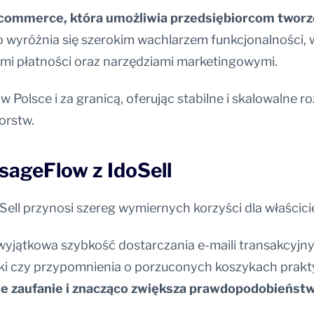
commerce, która umożliwia przedsiębiorcom tworze
 wyróżnia się szerokim wachlarzem funkcjonalności,
ami płatności oraz narzędziami marketingowymi.
m w Polsce i za granicą, oferując stabilne i skalowaln
orstw.
ssageFlow z IdoSell
ell przynosi szereg wymiernych korzyści dla właścici
t wyjątkowa szybkość dostarczania e-maili transakcyjn
łki czy przypomnienia o porzuconych koszykach prakt
 zaufanie i znacząco zwiększa prawdopodobieństwo,