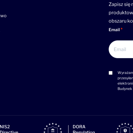
Zapisz się
produktowe
two
obszaru ko
Email
A
Wyrażam 
Consent
przesyła
(wymagane)
elektron
Budynek 
>Link do
>Lin
>