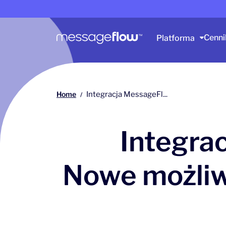
Główna nawigacja
Cenni
Platforma
Home
Integracja MessageFl...
/
Integra
Nowe możliw