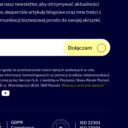
 na nasz newsletter, aby otrzymywać aktualności
, eksperckie artykuły blogowe oraz inne treści z
munikacji biznesowej prosto do swojej skrzynki.
Dołączam
zgodę na przetwarzanie moich danych osobowych w celu
nia informacji marketingowych za pomocą środków telekomunikacji
icznej przez Vercom S.A. z siedzibą w Poznaniu, Nowy Rynek Poznań,
D ul. Wierzbięcice 1B 61-569 Poznań.
Więcej o ochronie danych.
 profilu LinkedIn
k do profilu Facebook
Link do profilu YouTube
>Link do profilu YouTube