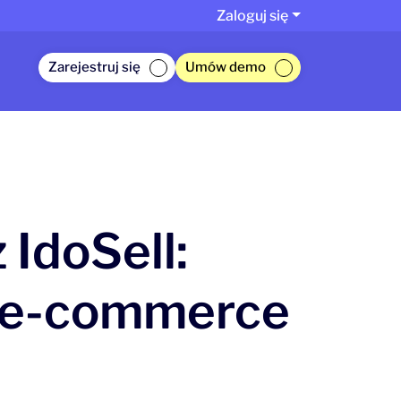
Zaloguj się
Zarejestruj się
Umów demo
IdoSell:
o e-commerce