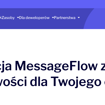
k
Zasoby
Dla deweloperów
Partnerstwa
cja MessageFlow z 
ości dla Twojeg