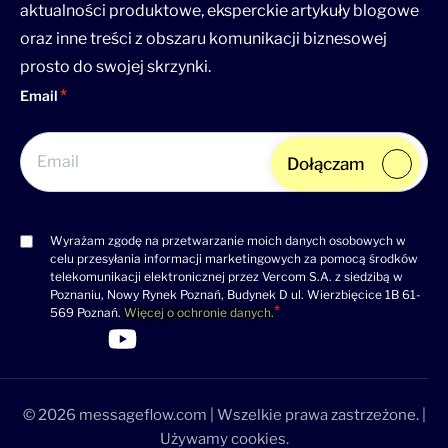
aktualności produktowe, eksperckie artykuły blogowe
oraz inne treści z obszaru komunikacji biznesowej
prosto do swojej skrzynki.
Email
Dołączam
Wyrażam zgodę na przetwarzanie moich danych osobowych w
Consent
celu przesyłania informacji marketingowych za pomocą środków
(wymagane)
telekomunikacji elektronicznej przez Vercom S.A. z siedzibą w
Poznaniu, Nowy Rynek Poznań, Budynek D ul. Wierzbięcice 1B 61-
569 Poznań.
Więcej o ochronie danych.
>Link do profilu LinkedIn
>Link do profilu Facebook
>Link do profilu YouTube
>Link do profilu YouTube
© 2026 messageflow.com | Wszelkie prawa zastrzeżone. |
Używamy cookies.