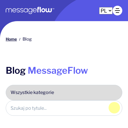
Główna nawigacja
Ot
Home
Blog
/
Blog
MessageFlow
Klikn