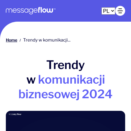
Główna nawigacja
Ot
Home
Trendy w komunikacji...
/
Trendy
w
komunikacji
biznesowej 2024